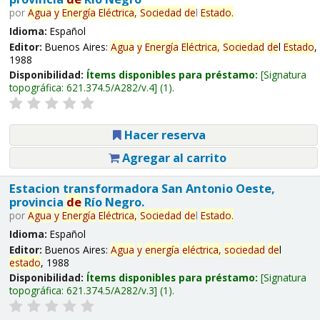
por
Agua
y
Energía
Eléctrica,
Sociedad
de
l
Estado
.
Idioma:
Español
Editor:
Buenos Aires:
Agua
y
Energía
Eléctrica,
Sociedad
de
l
Estado
,
1988
Disponibilidad:
Ítems disponibles para préstamo:
Signatura
topográfica:
621.374.5/A282/v.4
(1).
Hacer reserva
Agregar al carrito
Estacion transformadora San Antonio Oeste,
provincia
de
Río Negro.
por
Agua
y
Energía
Eléctrica,
Sociedad
de
l
Estado
.
Idioma:
Español
Editor:
Buenos Aires:
Agua
y
energía
eléctrica,
sociedad
de
l
estado
, 1988
Disponibilidad:
Ítems disponibles para préstamo:
Signatura
topográfica:
621.374.5/A282/v.3
(1).