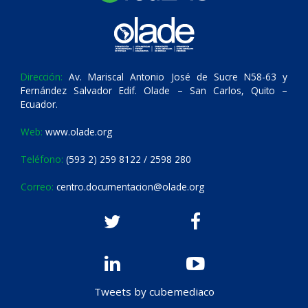
Dirección:
Av. Mariscal Antonio José de Sucre N58-63 y
Fernández Salvador Edif. Olade – San Carlos, Quito –
Ecuador.
Web:
www.olade.org
Teléfono:
(593 2) 259 8122 / 2598 280
Correo:
centro.documentacion@olade.org
Tweets by cubemediaco