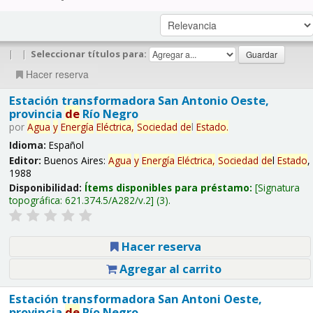
|
|
Seleccionar títulos para:
Hacer reserva
Estación transformadora San Antonio Oeste,
provincia
de
Río Negro
por
Agua
y
Energía
Eléctrica,
Sociedad
de
l
Estado
.
Idioma:
Español
Editor:
Buenos Aires:
Agua
y
Energía
Eléctrica,
Sociedad
de
l
Estado
,
1988
Disponibilidad:
Ítems disponibles para préstamo:
Signatura
topográfica:
621.374.5/A282/v.2
(3).
Hacer reserva
Agregar al carrito
Estación transformadora San Antoni Oeste,
provincia
de
Río Negro