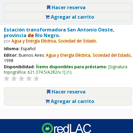
Hacer reserva
Agregar al carrito
Estación transformadora San Antonio Oeste,
provincia
de
Río Negro.
por
Agua
y
Energía
Eléctrica,
Sociedad
de
l
Estado
.
Idioma:
Español
Editor:
Buenos Aires:
Agua
y
Energía
Eléctrica,
Sociedad
de
l
Estado
,
1998
Disponibilidad:
Ítems disponibles para préstamo:
Signatura
topográfica:
621.374.5/A282/v.1
(1).
Hacer reserva
Agregar al carrito