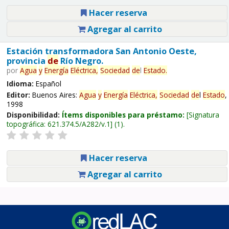
Hacer reserva
Agregar al carrito
Estación transformadora San Antonio Oeste,
provincia
de
Río Negro.
por
Agua
y
Energía
Eléctrica,
Sociedad
de
l
Estado
.
Idioma:
Español
Editor:
Buenos Aires:
Agua
y
Energía
Eléctrica,
Sociedad
de
l
Estado
,
1998
Disponibilidad:
Ítems disponibles para préstamo:
Signatura
topográfica:
621.374.5/A282/v.1
(1).
Hacer reserva
Agregar al carrito