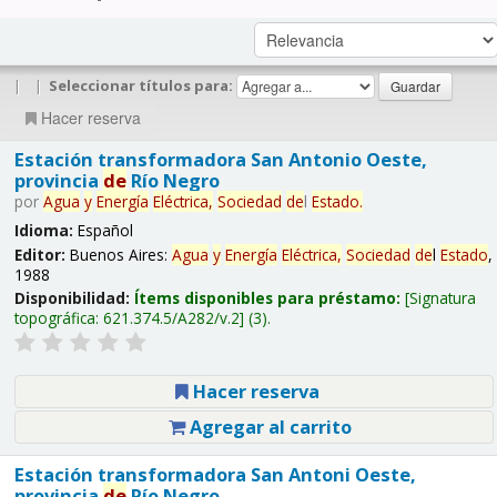
|
|
Seleccionar títulos para:
Hacer reserva
Estación transformadora San Antonio Oeste,
provincia
de
Río Negro
por
Agua
y
Energía
Eléctrica,
Sociedad
de
l
Estado
.
Idioma:
Español
Editor:
Buenos Aires:
Agua
y
Energía
Eléctrica,
Sociedad
de
l
Estado
,
1988
Disponibilidad:
Ítems disponibles para préstamo:
Signatura
topográfica:
621.374.5/A282/v.2
(3).
Hacer reserva
Agregar al carrito
Estación transformadora San Antoni Oeste,
provincia
de
Río Negro