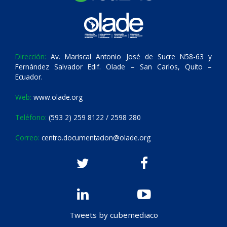
Dirección:
Av. Mariscal Antonio José de Sucre N58-63 y
Fernández Salvador Edif. Olade – San Carlos, Quito –
Ecuador.
Web:
www.olade.org
Teléfono:
(593 2) 259 8122 / 2598 280
Correo:
centro.documentacion@olade.org
Tweets by cubemediaco