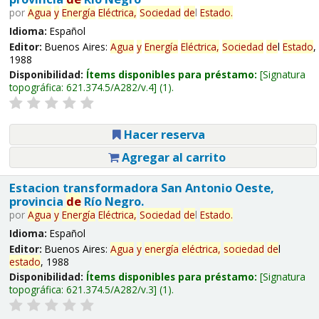
por
Agua
y
Energía
Eléctrica,
Sociedad
de
l
Estado
.
Idioma:
Español
Editor:
Buenos Aires:
Agua
y
Energía
Eléctrica,
Sociedad
de
l
Estado
,
1988
Disponibilidad:
Ítems disponibles para préstamo:
Signatura
topográfica:
621.374.5/A282/v.4
(1).
Hacer reserva
Agregar al carrito
Estacion transformadora San Antonio Oeste,
provincia
de
Río Negro.
por
Agua
y
Energía
Eléctrica,
Sociedad
de
l
Estado
.
Idioma:
Español
Editor:
Buenos Aires:
Agua
y
energía
eléctrica,
sociedad
de
l
estado
, 1988
Disponibilidad:
Ítems disponibles para préstamo:
Signatura
topográfica:
621.374.5/A282/v.3
(1).