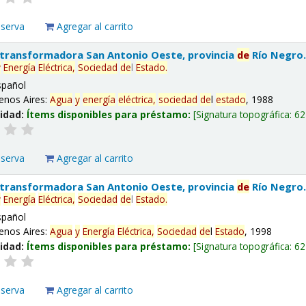
eserva
Agregar al carrito
 transformadora San Antonio Oeste, provincia
de
Río Negro
y
Energía
Eléctrica,
Sociedad
de
l
Estado
.
spañol
enos Aires:
Agua
y
energía
eléctrica,
sociedad
de
l
estado
, 1988
lidad:
Ítems disponibles para préstamo:
Signatura topográfica:
62
eserva
Agregar al carrito
 transformadora San Antonio Oeste, provincia
de
Río Negro
y
Energía
Eléctrica,
Sociedad
de
l
Estado
.
spañol
enos Aires:
Agua
y
Energía
Eléctrica,
Sociedad
de
l
Estado
, 1998
lidad:
Ítems disponibles para préstamo:
Signatura topográfica:
62
eserva
Agregar al carrito