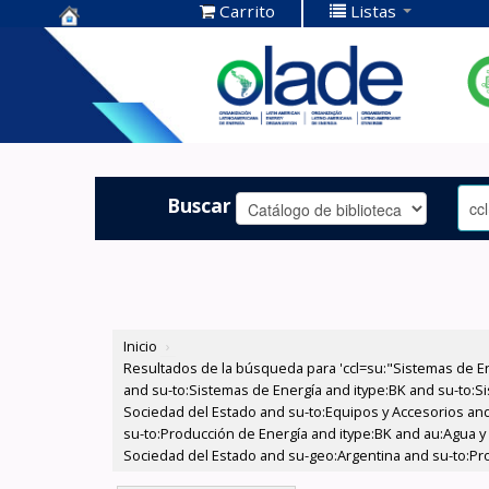
Carrito
Listas
Centro de
Documentación
OLADE -
Buscar
Inicio
›
Resultados de la búsqueda para 'ccl=su:"Sistemas de E
and su-to:Sistemas de Energía and itype:BK and su-to:Si
Sociedad del Estado and su-to:Equipos y Accesorios and 
su-to:Producción de Energía and itype:BK and au:Agua y 
Sociedad del Estado and su-geo:Argentina and su-to:Pro