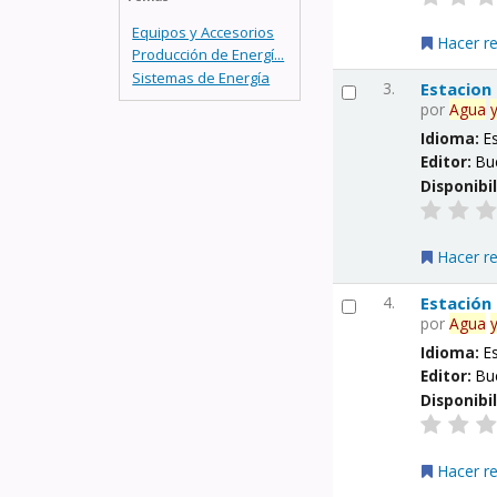
Equipos y Accesorios
Hacer r
Producción de Energí...
Sistemas de Energía
3.
Estacion
por
Agua
Idioma:
E
Editor:
Bu
Disponibi
Hacer r
4.
Estación
por
Agua
Idioma:
E
Editor:
Bu
Disponibi
Hacer r