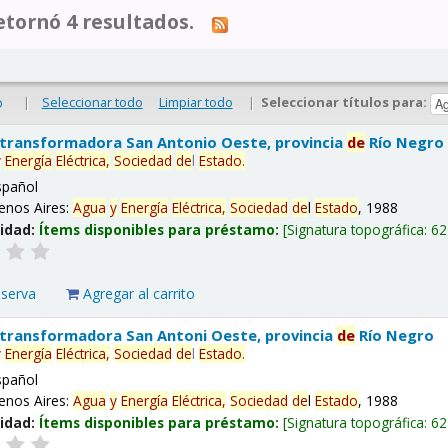
tornó 4 resultados.
|
Seleccionar todo
Limpiar todo
|
Seleccionar títulos para:
o
 transformadora San Antonio Oeste, provincia
de
Río Negro
y
Energía
Eléctrica,
Sociedad
de
l
Estado
.
spañol
enos Aires:
Agua
y
Energía
Eléctrica,
Sociedad
de
l
Estado
, 1988
lidad:
Ítems disponibles para préstamo:
Signatura topográfica:
62
eserva
Agregar al carrito
 transformadora San Antoni Oeste, provincia
de
Río Negro
y
Energía
Eléctrica,
Sociedad
de
l
Estado
.
spañol
enos Aires:
Agua
y
Energía
Eléctrica,
Sociedad
de
l
Estado
, 1988
lidad:
Ítems disponibles para préstamo:
Signatura topográfica:
62