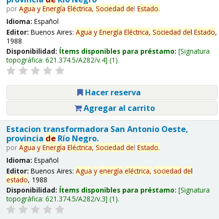
por
Agua
y
Energía
Eléctrica,
Sociedad
de
l
Estado
.
Idioma:
Español
Editor:
Buenos Aires:
Agua
y
Energía
Eléctrica,
Sociedad
de
l
Estado
,
1988
Disponibilidad:
Ítems disponibles para préstamo:
Signatura
topográfica:
621.374.5/A282/v.4
(1).
Hacer reserva
Agregar al carrito
Estacion transformadora San Antonio Oeste,
provincia
de
Río Negro.
por
Agua
y
Energía
Eléctrica,
Sociedad
de
l
Estado
.
Idioma:
Español
Editor:
Buenos Aires:
Agua
y
energía
eléctrica,
sociedad
de
l
estado
, 1988
Disponibilidad:
Ítems disponibles para préstamo:
Signatura
topográfica:
621.374.5/A282/v.3
(1).