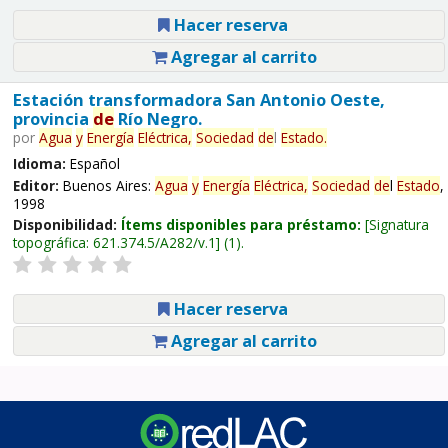
Hacer reserva
Agregar al carrito
Estación transformadora San Antonio Oeste,
provincia
de
Río Negro.
por
Agua
y
Energía
Eléctrica,
Sociedad
de
l
Estado
.
Idioma:
Español
Editor:
Buenos Aires:
Agua
y
Energía
Eléctrica,
Sociedad
de
l
Estado
,
1998
Disponibilidad:
Ítems disponibles para préstamo:
Signatura
topográfica:
621.374.5/A282/v.1
(1).
Hacer reserva
Agregar al carrito