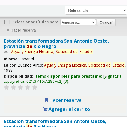
|
|
Seleccionar títulos para:
Hacer reserva
Estación transformadora San Antonio Oeste,
provincia
de
Río Negro
por
Agua
y
Energía
Eléctrica,
Sociedad
de
l
Estado
.
Idioma:
Español
Editor:
Buenos Aires:
Agua
y
Energía
Eléctrica,
Sociedad
de
l
Estado
,
1988
Disponibilidad:
Ítems disponibles para préstamo:
Signatura
topográfica:
621.374.5/A282/v.2
(3).
Hacer reserva
Agregar al carrito
Estación transformadora San Antoni Oeste,
provincia
de
Río Negro