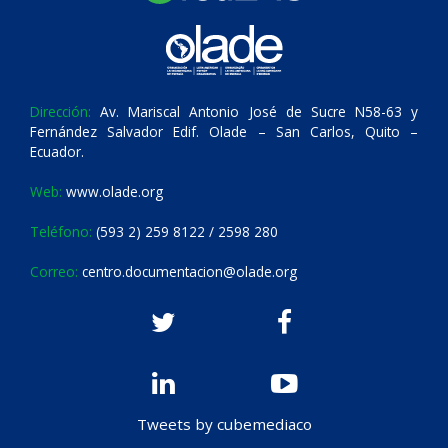
Dirección:
Av. Mariscal Antonio José de Sucre N58-63 y
Fernández Salvador Edif. Olade – San Carlos, Quito –
Ecuador.
Web:
www.olade.org
Teléfono:
(593 2) 259 8122 / 2598 280
Correo:
centro.documentacion@olade.org
Tweets by cubemediaco