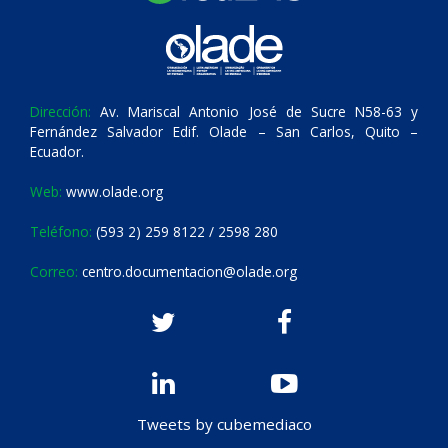
Dirección:
Av. Mariscal Antonio José de Sucre N58-63 y
Fernández Salvador Edif. Olade – San Carlos, Quito –
Ecuador.
Web:
www.olade.org
Teléfono:
(593 2) 259 8122 / 2598 280
Correo:
centro.documentacion@olade.org
Tweets by cubemediaco