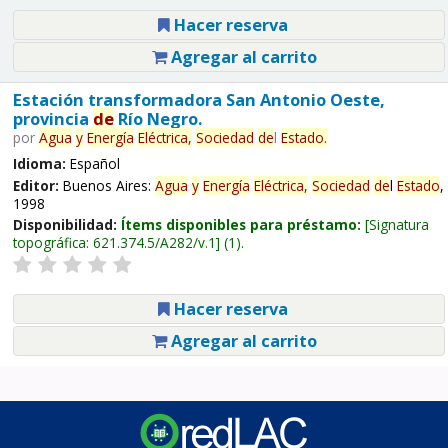
Hacer reserva
Agregar al carrito
Estación transformadora San Antonio Oeste,
provincia
de
Río Negro.
por
Agua
y
Energía
Eléctrica,
Sociedad
de
l
Estado
.
Idioma:
Español
Editor:
Buenos Aires:
Agua
y
Energía
Eléctrica,
Sociedad
de
l
Estado
,
1998
Disponibilidad:
Ítems disponibles para préstamo:
Signatura
topográfica:
621.374.5/A282/v.1
(1).
Hacer reserva
Agregar al carrito