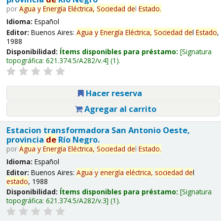
por
Agua
y
Energía
Eléctrica,
Sociedad
de
l
Estado
.
Idioma:
Español
Editor:
Buenos Aires:
Agua
y
Energía
Eléctrica,
Sociedad
de
l
Estado
,
1988
Disponibilidad:
Ítems disponibles para préstamo:
Signatura
topográfica:
621.374.5/A282/v.4
(1).
Hacer reserva
Agregar al carrito
Estacion transformadora San Antonio Oeste,
provincia
de
Río Negro.
por
Agua
y
Energía
Eléctrica,
Sociedad
de
l
Estado
.
Idioma:
Español
Editor:
Buenos Aires:
Agua
y
energía
eléctrica,
sociedad
de
l
estado
, 1988
Disponibilidad:
Ítems disponibles para préstamo:
Signatura
topográfica:
621.374.5/A282/v.3
(1).