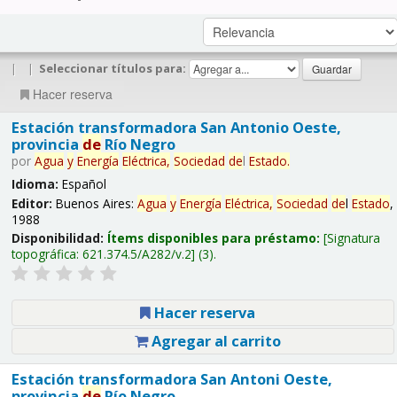
|
|
Seleccionar títulos para:
Hacer reserva
Estación transformadora San Antonio Oeste,
provincia
de
Río Negro
por
Agua
y
Energía
Eléctrica,
Sociedad
de
l
Estado
.
Idioma:
Español
Editor:
Buenos Aires:
Agua
y
Energía
Eléctrica,
Sociedad
de
l
Estado
,
1988
Disponibilidad:
Ítems disponibles para préstamo:
Signatura
topográfica:
621.374.5/A282/v.2
(3).
Hacer reserva
Agregar al carrito
Estación transformadora San Antoni Oeste,
provincia
de
Río Negro