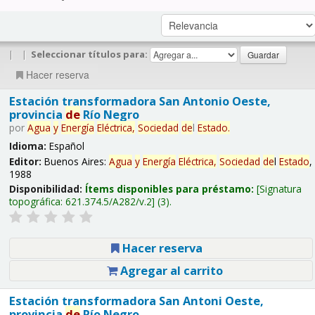
|
|
Seleccionar títulos para:
Hacer reserva
Estación transformadora San Antonio Oeste,
provincia
de
Río Negro
por
Agua
y
Energía
Eléctrica,
Sociedad
de
l
Estado
.
Idioma:
Español
Editor:
Buenos Aires:
Agua
y
Energía
Eléctrica,
Sociedad
de
l
Estado
,
1988
Disponibilidad:
Ítems disponibles para préstamo:
Signatura
topográfica:
621.374.5/A282/v.2
(3).
Hacer reserva
Agregar al carrito
Estación transformadora San Antoni Oeste,
provincia
de
Río Negro