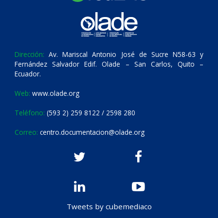
Dirección:
Av. Mariscal Antonio José de Sucre N58-63 y
Fernández Salvador Edif. Olade – San Carlos, Quito –
Ecuador.
Web:
www.olade.org
Teléfono:
(593 2) 259 8122 / 2598 280
Correo:
centro.documentacion@olade.org
Tweets by cubemediaco