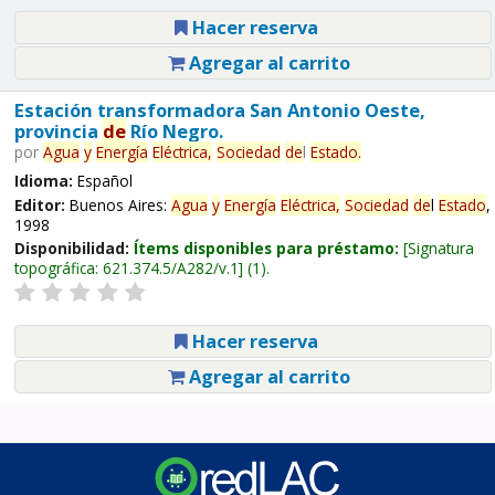
Hacer reserva
Agregar al carrito
Estación transformadora San Antonio Oeste,
provincia
de
Río Negro.
por
Agua
y
Energía
Eléctrica,
Sociedad
de
l
Estado
.
Idioma:
Español
Editor:
Buenos Aires:
Agua
y
Energía
Eléctrica,
Sociedad
de
l
Estado
,
1998
Disponibilidad:
Ítems disponibles para préstamo:
Signatura
topográfica:
621.374.5/A282/v.1
(1).
Hacer reserva
Agregar al carrito