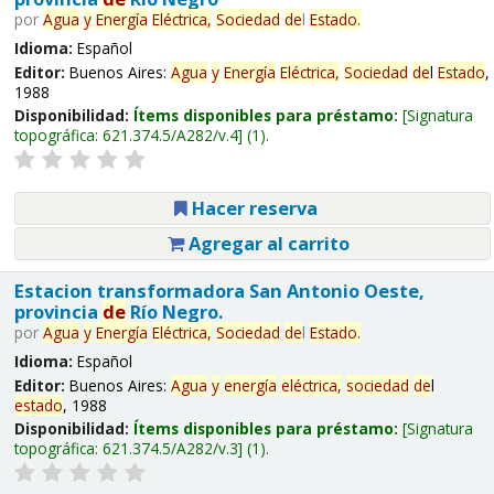
por
Agua
y
Energía
Eléctrica,
Sociedad
de
l
Estado
.
Idioma:
Español
Editor:
Buenos Aires:
Agua
y
Energía
Eléctrica,
Sociedad
de
l
Estado
,
1988
Disponibilidad:
Ítems disponibles para préstamo:
Signatura
topográfica:
621.374.5/A282/v.4
(1).
Hacer reserva
Agregar al carrito
Estacion transformadora San Antonio Oeste,
provincia
de
Río Negro.
por
Agua
y
Energía
Eléctrica,
Sociedad
de
l
Estado
.
Idioma:
Español
Editor:
Buenos Aires:
Agua
y
energía
eléctrica,
sociedad
de
l
estado
, 1988
Disponibilidad:
Ítems disponibles para préstamo:
Signatura
topográfica:
621.374.5/A282/v.3
(1).