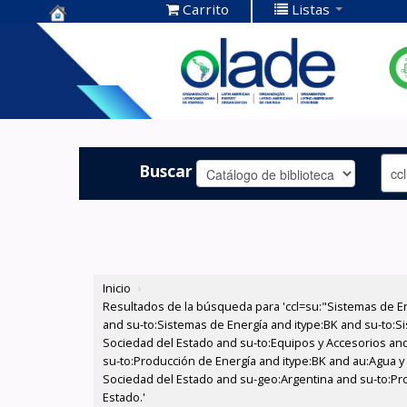
Carrito
Listas
Centro de
Documentación
OLADE -
Buscar
Inicio
›
Resultados de la búsqueda para 'ccl=su:"Sistemas de E
and su-to:Sistemas de Energía and itype:BK and su-to:Si
Sociedad del Estado and su-to:Equipos y Accesorios and 
su-to:Producción de Energía and itype:BK and au:Agua y 
Sociedad del Estado and su-geo:Argentina and su-to:Prod
Estado.'