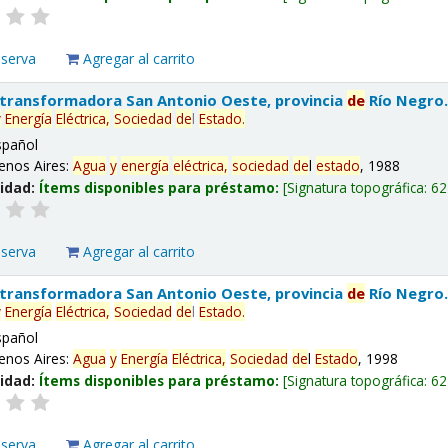
eserva
Agregar al carrito
 transformadora San Antonio Oeste, provincia
de
Río Negro
y
Energía
Eléctrica,
Sociedad
de
l
Estado
.
spañol
enos Aires:
Agua
y
energía
eléctrica,
sociedad
de
l
estado
, 1988
lidad:
Ítems disponibles para préstamo:
Signatura topográfica:
62
eserva
Agregar al carrito
 transformadora San Antonio Oeste, provincia
de
Río Negro
y
Energía
Eléctrica,
Sociedad
de
l
Estado
.
spañol
enos Aires:
Agua
y
Energía
Eléctrica,
Sociedad
de
l
Estado
, 1998
lidad:
Ítems disponibles para préstamo:
Signatura topográfica:
62
eserva
Agregar al carrito