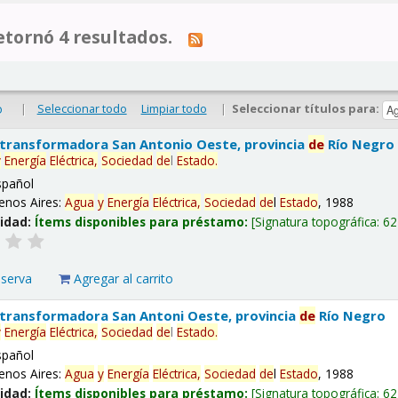
tornó 4 resultados.
|
Seleccionar todo
Limpiar todo
|
Seleccionar títulos para:
o
 transformadora San Antonio Oeste, provincia
de
Río Negro
y
Energía
Eléctrica,
Sociedad
de
l
Estado
.
spañol
enos Aires:
Agua
y
Energía
Eléctrica,
Sociedad
de
l
Estado
, 1988
lidad:
Ítems disponibles para préstamo:
Signatura topográfica:
62
eserva
Agregar al carrito
 transformadora San Antoni Oeste, provincia
de
Río Negro
y
Energía
Eléctrica,
Sociedad
de
l
Estado
.
spañol
enos Aires:
Agua
y
Energía
Eléctrica,
Sociedad
de
l
Estado
, 1988
lidad:
Ítems disponibles para préstamo:
Signatura topográfica:
62