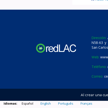
Dirección:
A
N58-63 y 
San Carlos
Web:
www.
Teléfono:
Correo:
ce
Al crear una cu
Idiomas:
Español
English
Português
Français