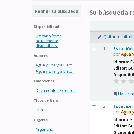
Refinar su búsqueda
Su búsqueda re
Disponibilidad
Limitar a ítems
Quitar resaltad
actualmente
disponibles.
1.
Estación
por
Agua
Autores
Idioma:
E
Agua y Energía Eléct...
Editor:
Bu
Agua y Energía Eléct...
Disponibi
Colecciones
Documentos Externos
Hacer r
Tipos de ítem
2.
Estación
Libros
por
Agua
Idioma:
E
Lugares
Editor:
Bu
Argentina
Disponibi