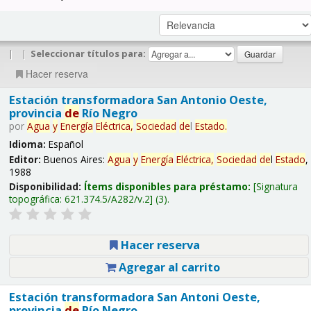
|
|
Seleccionar títulos para:
Hacer reserva
Estación transformadora San Antonio Oeste,
provincia
de
Río Negro
por
Agua
y
Energía
Eléctrica,
Sociedad
de
l
Estado
.
Idioma:
Español
Editor:
Buenos Aires:
Agua
y
Energía
Eléctrica,
Sociedad
de
l
Estado
,
1988
Disponibilidad:
Ítems disponibles para préstamo:
Signatura
topográfica:
621.374.5/A282/v.2
(3).
Hacer reserva
Agregar al carrito
Estación transformadora San Antoni Oeste,
provincia
de
Río Negro