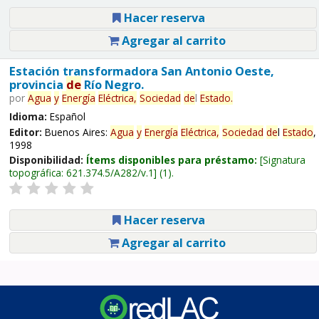
Hacer reserva
Agregar al carrito
Estación transformadora San Antonio Oeste,
provincia
de
Río Negro.
por
Agua
y
Energía
Eléctrica,
Sociedad
de
l
Estado
.
Idioma:
Español
Editor:
Buenos Aires:
Agua
y
Energía
Eléctrica,
Sociedad
de
l
Estado
,
1998
Disponibilidad:
Ítems disponibles para préstamo:
Signatura
topográfica:
621.374.5/A282/v.1
(1).
Hacer reserva
Agregar al carrito