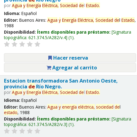
por
Agua
y
Energía
Eléctrica,
Sociedad
de
l
Estado
.
Idioma:
Español
Editor:
Buenos Aires:
Agua
y
Energía
Eléctrica,
Sociedad
de
l
Estado
,
1988
Disponibilidad:
Ítems disponibles para préstamo:
Signatura
topográfica:
621.374.5/A282/v.4
(1).
Hacer reserva
Agregar al carrito
Estacion transformadora San Antonio Oeste,
provincia
de
Río Negro.
por
Agua
y
Energía
Eléctrica,
Sociedad
de
l
Estado
.
Idioma:
Español
Editor:
Buenos Aires:
Agua
y
energía
eléctrica,
sociedad
de
l
estado
, 1988
Disponibilidad:
Ítems disponibles para préstamo:
Signatura
topográfica:
621.374.5/A282/v.3
(1).