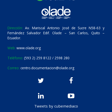
Dirección:
Av. Mariscal Antonio José de Sucre N58-63 y
Fernández Salvador Edif. Olade – San Carlos, Quito –
Ecuador.
Web:
www.olade.org
Teléfono:
(593 2) 259 8122 / 2598 280
Correo:
centro.documentacion@olade.org
Tweets by cubemediaco