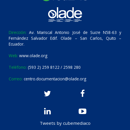
Dirección:
Av. Mariscal Antonio José de Sucre N58-63 y
Fernández Salvador Edif. Olade – San Carlos, Quito –
Ecuador.
Web:
www.olade.org
Teléfono:
(593 2) 259 8122 / 2598 280
Correo:
centro.documentacion@olade.org
Tweets by cubemediaco