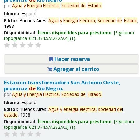
por
Agua
y
Energía
Eléctrica,
Sociedad
de
l
Estado
.
Idioma:
Español
Editor:
Buenos Aires:
Agua
y
Energía
Eléctrica,
Sociedad
de
l
Estado
,
1988
Disponibilidad:
Ítems disponibles para préstamo:
Signatura
topográfica:
621.374.5/A282/v.4
(1).
Hacer reserva
Agregar al carrito
Estacion transformadora San Antonio Oeste,
provincia
de
Río Negro.
por
Agua
y
Energía
Eléctrica,
Sociedad
de
l
Estado
.
Idioma:
Español
Editor:
Buenos Aires:
Agua
y
energía
eléctrica,
sociedad
de
l
estado
, 1988
Disponibilidad:
Ítems disponibles para préstamo:
Signatura
topográfica:
621.374.5/A282/v.3
(1).