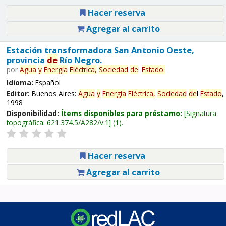
Hacer reserva
Agregar al carrito
Estación transformadora San Antonio Oeste,
provincia
de
Río Negro.
por
Agua
y
Energía
Eléctrica,
Sociedad
de
l
Estado
.
Idioma:
Español
Editor:
Buenos Aires:
Agua
y
Energía
Eléctrica,
Sociedad
de
l
Estado
,
1998
Disponibilidad:
Ítems disponibles para préstamo:
Signatura
topográfica:
621.374.5/A282/v.1
(1).
Hacer reserva
Agregar al carrito