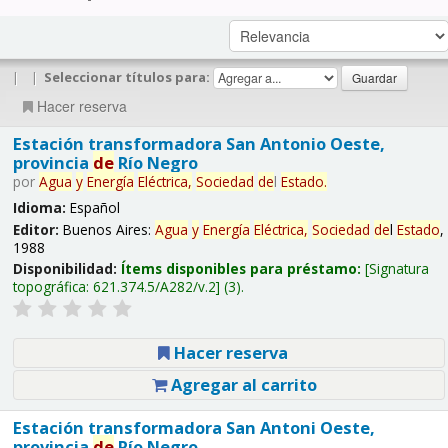
|
|
Seleccionar títulos para:
Hacer reserva
Estación transformadora San Antonio Oeste,
provincia
de
Río Negro
por
Agua
y
Energía
Eléctrica,
Sociedad
de
l
Estado
.
Idioma:
Español
Editor:
Buenos Aires:
Agua
y
Energía
Eléctrica,
Sociedad
de
l
Estado
,
1988
Disponibilidad:
Ítems disponibles para préstamo:
Signatura
topográfica:
621.374.5/A282/v.2
(3).
Hacer reserva
Agregar al carrito
Estación transformadora San Antoni Oeste,
provincia
de
Río Negro