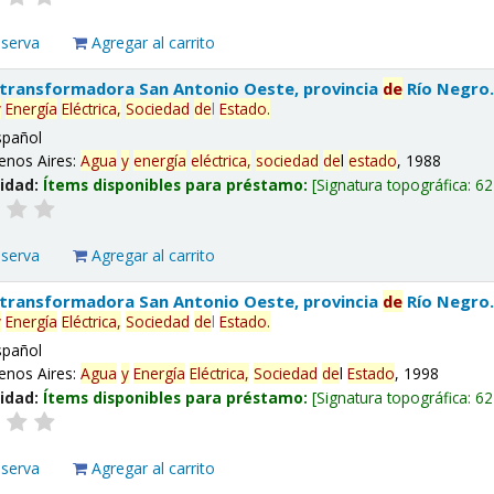
eserva
Agregar al carrito
 transformadora San Antonio Oeste, provincia
de
Río Negro
y
Energía
Eléctrica,
Sociedad
de
l
Estado
.
spañol
enos Aires:
Agua
y
energía
eléctrica,
sociedad
de
l
estado
, 1988
lidad:
Ítems disponibles para préstamo:
Signatura topográfica:
62
eserva
Agregar al carrito
 transformadora San Antonio Oeste, provincia
de
Río Negro
y
Energía
Eléctrica,
Sociedad
de
l
Estado
.
spañol
enos Aires:
Agua
y
Energía
Eléctrica,
Sociedad
de
l
Estado
, 1998
lidad:
Ítems disponibles para préstamo:
Signatura topográfica:
62
eserva
Agregar al carrito