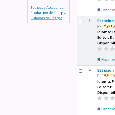
Equipos y Accesorios
Hacer r
Producción de Energí...
Sistemas de Energía
3.
Estacion
por
Agua
Idioma:
E
Editor:
Bu
Disponibi
Hacer r
4.
Estación
por
Agua
Idioma:
E
Editor:
Bu
Disponibi
Hacer r