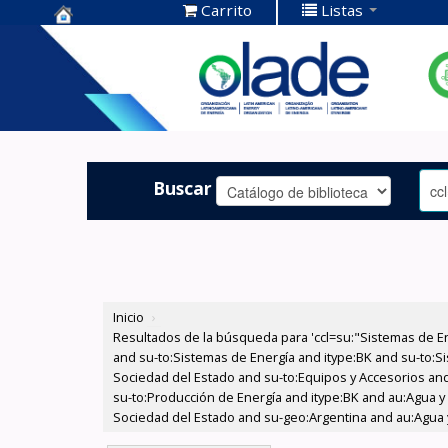
Carrito
Listas
Centro de
Documentación
OLADE -
Buscar
Inicio
›
Resultados de la búsqueda para 'ccl=su:"Sistemas de E
and su-to:Sistemas de Energía and itype:BK and su-to:Si
Sociedad del Estado and su-to:Equipos y Accesorios and 
su-to:Producción de Energía and itype:BK and au:Agua y 
Sociedad del Estado and su-geo:Argentina and au:Agua y 