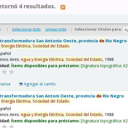
tornó 4 resultados.
|
Seleccionar todo
Limpiar todo
|
Seleccionar títulos para:
o
 transformadora San Antonio Oeste, provincia
de
Río Negro
y
Energía
Eléctrica,
Sociedad
de
l
Estado
.
spañol
enos Aires:
Agua
y
Energía
Eléctrica,
Sociedad
de
l
Estado
, 1988
lidad:
Ítems disponibles para préstamo:
Signatura topográfica:
62
eserva
Agregar al carrito
 transformadora San Antoni Oeste, provincia
de
Río Negro
y
Energía
Eléctrica,
Sociedad
de
l
Estado
.
spañol
enos Aires:
Agua
y
Energía
Eléctrica,
Sociedad
de
l
Estado
, 1988
lidad:
Ítems disponibles para préstamo:
Signatura topográfica:
62