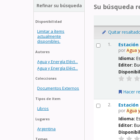
Refinar su búsqueda
Su búsqueda re
Disponibilidad
Limitar a ítems
Quitar resaltad
actualmente
disponibles.
1.
Estación
por
Agua
Autores
Idioma:
E
Agua y Energía Eléct...
Editor:
Bu
Agua y Energía Eléct...
Disponibi
Colecciones
Documentos Externos
Hacer r
Tipos de ítem
2.
Estación
Libros
por
Agua
Idioma:
E
Lugares
Editor:
Bu
Argentina
Disponibi
Temas