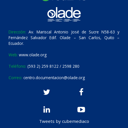
Dirección:
Av. Mariscal Antonio José de Sucre N58-63 y
Fernández Salvador Edif. Olade – San Carlos, Quito –
Ecuador.
Web:
www.olade.org
Teléfono:
(593 2) 259 8122 / 2598 280
Correo:
centro.documentacion@olade.org
Tweets by cubemediaco