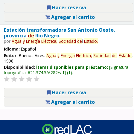
Hacer reserva
Agregar al carrito
Estación transformadora San Antonio Oeste,
provincia
de
Río Negro.
por
Agua
y
Energía
Eléctrica,
Sociedad
de
l
Estado
.
Idioma:
Español
Editor:
Buenos Aires:
Agua
y
Energía
Eléctrica,
Sociedad
de
l
Estado
,
1998
Disponibilidad:
Ítems disponibles para préstamo:
Signatura
topográfica:
621.374.5/A282/v.1
(1).
Hacer reserva
Agregar al carrito