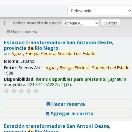
|
|
Seleccionar títulos para:
Hacer reserva
Estación transformadora San Antonio Oeste,
provincia
de
Río Negro
por
Agua
y
Energía
Eléctrica,
Sociedad
de
l
Estado
.
Idioma:
Español
Editor:
Buenos Aires:
Agua
y
Energía
Eléctrica,
Sociedad
de
l
Estado
,
1988
Disponibilidad:
Ítems disponibles para préstamo:
Signatura
topográfica:
621.374.5/A282/v.2
(3).
Hacer reserva
Agregar al carrito
Estación transformadora San Antoni Oeste,
provincia
de
Río Negro