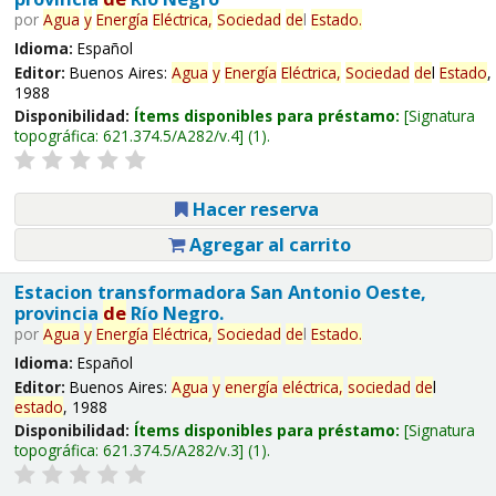
por
Agua
y
Energía
Eléctrica,
Sociedad
de
l
Estado
.
Idioma:
Español
Editor:
Buenos Aires:
Agua
y
Energía
Eléctrica,
Sociedad
de
l
Estado
,
1988
Disponibilidad:
Ítems disponibles para préstamo:
Signatura
topográfica:
621.374.5/A282/v.4
(1).
Hacer reserva
Agregar al carrito
Estacion transformadora San Antonio Oeste,
provincia
de
Río Negro.
por
Agua
y
Energía
Eléctrica,
Sociedad
de
l
Estado
.
Idioma:
Español
Editor:
Buenos Aires:
Agua
y
energía
eléctrica,
sociedad
de
l
estado
, 1988
Disponibilidad:
Ítems disponibles para préstamo:
Signatura
topográfica:
621.374.5/A282/v.3
(1).