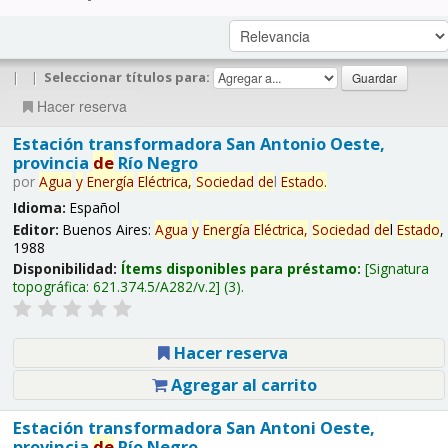
|
|
Seleccionar títulos para:
Hacer reserva
Estación transformadora San Antonio Oeste,
provincia
de
Río Negro
por
Agua
y
Energía
Eléctrica,
Sociedad
de
l
Estado
.
Idioma:
Español
Editor:
Buenos Aires:
Agua
y
Energía
Eléctrica,
Sociedad
de
l
Estado
,
1988
Disponibilidad:
Ítems disponibles para préstamo:
Signatura
topográfica:
621.374.5/A282/v.2
(3).
Hacer reserva
Agregar al carrito
Estación transformadora San Antoni Oeste,
provincia
de
Río Negro