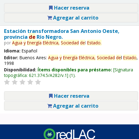
Hacer reserva
Agregar al carrito
Estación transformadora San Antonio Oeste,
provincia
de
Río Negro.
por
Agua
y
Energía
Eléctrica,
Sociedad
de
l
Estado
.
Idioma:
Español
Editor:
Buenos Aires:
Agua
y
Energía
Eléctrica,
Sociedad
de
l
Estado
,
1998
Disponibilidad:
Ítems disponibles para préstamo:
Signatura
topográfica:
621.374.5/A282/v.1
(1).
Hacer reserva
Agregar al carrito