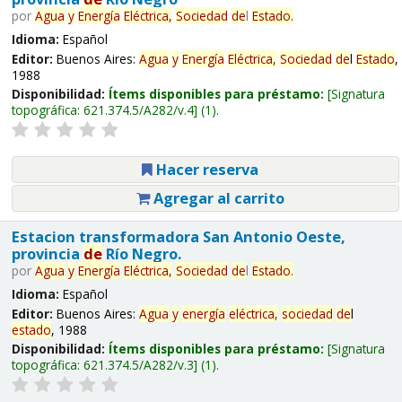
por
Agua
y
Energía
Eléctrica,
Sociedad
de
l
Estado
.
Idioma:
Español
Editor:
Buenos Aires:
Agua
y
Energía
Eléctrica,
Sociedad
de
l
Estado
,
1988
Disponibilidad:
Ítems disponibles para préstamo:
Signatura
topográfica:
621.374.5/A282/v.4
(1).
Hacer reserva
Agregar al carrito
Estacion transformadora San Antonio Oeste,
provincia
de
Río Negro.
por
Agua
y
Energía
Eléctrica,
Sociedad
de
l
Estado
.
Idioma:
Español
Editor:
Buenos Aires:
Agua
y
energía
eléctrica,
sociedad
de
l
estado
, 1988
Disponibilidad:
Ítems disponibles para préstamo:
Signatura
topográfica:
621.374.5/A282/v.3
(1).