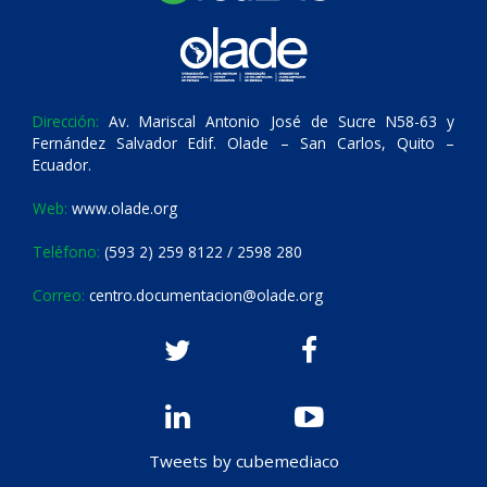
Dirección:
Av. Mariscal Antonio José de Sucre N58-63 y
Fernández Salvador Edif. Olade – San Carlos, Quito –
Ecuador.
Web:
www.olade.org
Teléfono:
(593 2) 259 8122 / 2598 280
Correo:
centro.documentacion@olade.org
Tweets by cubemediaco