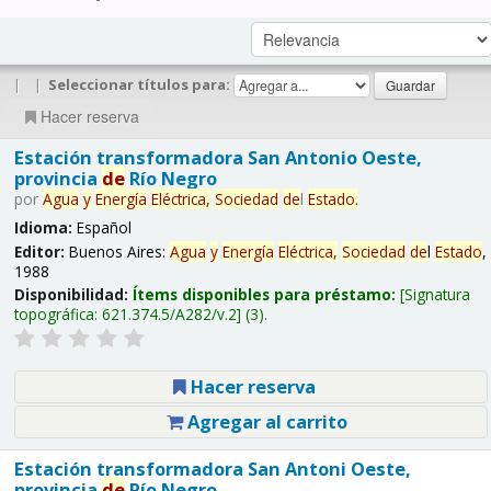
|
|
Seleccionar títulos para:
Hacer reserva
Estación transformadora San Antonio Oeste,
provincia
de
Río Negro
por
Agua
y
Energía
Eléctrica,
Sociedad
de
l
Estado
.
Idioma:
Español
Editor:
Buenos Aires:
Agua
y
Energía
Eléctrica,
Sociedad
de
l
Estado
,
1988
Disponibilidad:
Ítems disponibles para préstamo:
Signatura
topográfica:
621.374.5/A282/v.2
(3).
Hacer reserva
Agregar al carrito
Estación transformadora San Antoni Oeste,
provincia
de
Río Negro