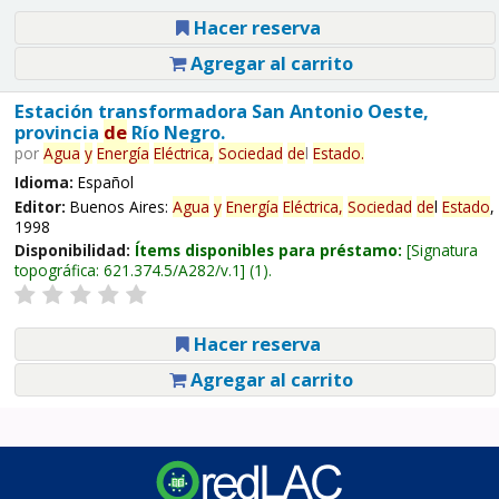
Hacer reserva
Agregar al carrito
Estación transformadora San Antonio Oeste,
provincia
de
Río Negro.
por
Agua
y
Energía
Eléctrica,
Sociedad
de
l
Estado
.
Idioma:
Español
Editor:
Buenos Aires:
Agua
y
Energía
Eléctrica,
Sociedad
de
l
Estado
,
1998
Disponibilidad:
Ítems disponibles para préstamo:
Signatura
topográfica:
621.374.5/A282/v.1
(1).
Hacer reserva
Agregar al carrito