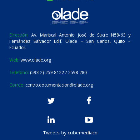
Dirección:
Av. Mariscal Antonio José de Sucre N58-63 y
Fernández Salvador Edif. Olade – San Carlos, Quito –
Ecuador.
Web:
www.olade.org
Teléfono:
(593 2) 259 8122 / 2598 280
Correo:
centro.documentacion@olade.org
Tweets by cubemediaco