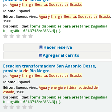
por
Agua
y
Energía
Eléctrica,
Sociedad
de
l
Estado
.
Idioma:
Español
Editor:
Buenos Aires:
Agua
y
Energía
Eléctrica,
Sociedad
de
l
Estado
,
1988
Disponibilidad:
Ítems disponibles para préstamo:
Signatura
topográfica:
621.374.5/A282/v.4
(1).
Hacer reserva
Agregar al carrito
Estacion transformadora San Antonio Oeste,
provincia
de
Río Negro.
por
Agua
y
Energía
Eléctrica,
Sociedad
de
l
Estado
.
Idioma:
Español
Editor:
Buenos Aires:
Agua
y
energía
eléctrica,
sociedad
de
l
estado
, 1988
Disponibilidad:
Ítems disponibles para préstamo:
Signatura
topográfica:
621.374.5/A282/v.3
(1).