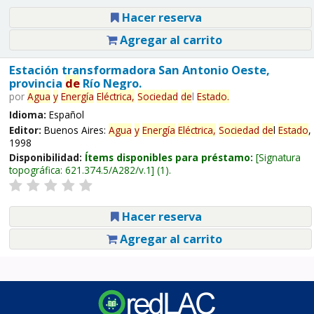
Hacer reserva
Agregar al carrito
Estación transformadora San Antonio Oeste,
provincia
de
Río Negro.
por
Agua
y
Energía
Eléctrica,
Sociedad
de
l
Estado
.
Idioma:
Español
Editor:
Buenos Aires:
Agua
y
Energía
Eléctrica,
Sociedad
de
l
Estado
,
1998
Disponibilidad:
Ítems disponibles para préstamo:
Signatura
topográfica:
621.374.5/A282/v.1
(1).
Hacer reserva
Agregar al carrito