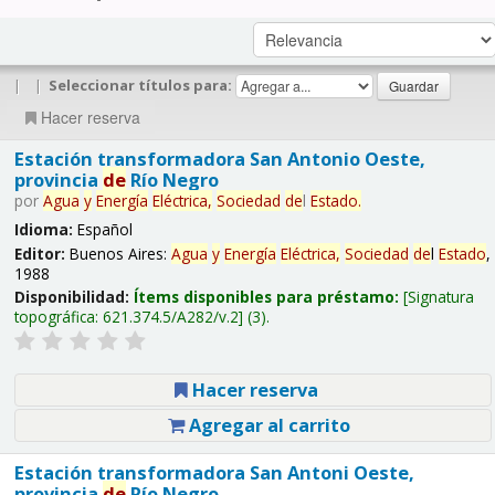
|
|
Seleccionar títulos para:
Hacer reserva
Estación transformadora San Antonio Oeste,
provincia
de
Río Negro
por
Agua
y
Energía
Eléctrica,
Sociedad
de
l
Estado
.
Idioma:
Español
Editor:
Buenos Aires:
Agua
y
Energía
Eléctrica,
Sociedad
de
l
Estado
,
1988
Disponibilidad:
Ítems disponibles para préstamo:
Signatura
topográfica:
621.374.5/A282/v.2
(3).
Hacer reserva
Agregar al carrito
Estación transformadora San Antoni Oeste,
provincia
de
Río Negro