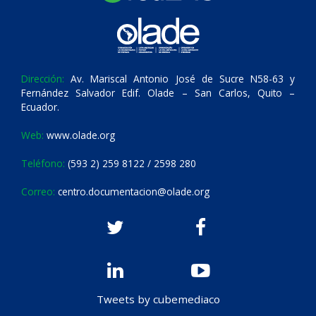
Dirección:
Av. Mariscal Antonio José de Sucre N58-63 y
Fernández Salvador Edif. Olade – San Carlos, Quito –
Ecuador.
Web:
www.olade.org
Teléfono:
(593 2) 259 8122 / 2598 280
Correo:
centro.documentacion@olade.org
Tweets by cubemediaco