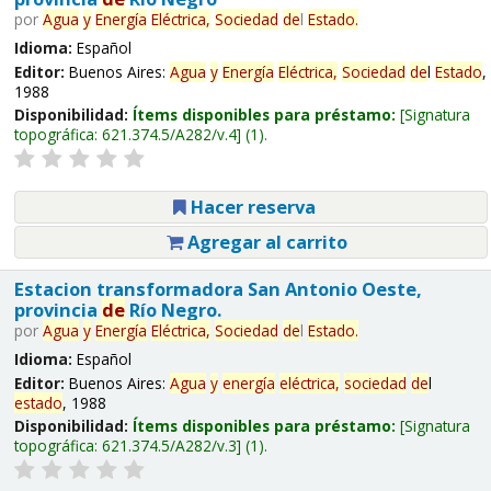
por
Agua
y
Energía
Eléctrica,
Sociedad
de
l
Estado
.
Idioma:
Español
Editor:
Buenos Aires:
Agua
y
Energía
Eléctrica,
Sociedad
de
l
Estado
,
1988
Disponibilidad:
Ítems disponibles para préstamo:
Signatura
topográfica:
621.374.5/A282/v.4
(1).
Hacer reserva
Agregar al carrito
Estacion transformadora San Antonio Oeste,
provincia
de
Río Negro.
por
Agua
y
Energía
Eléctrica,
Sociedad
de
l
Estado
.
Idioma:
Español
Editor:
Buenos Aires:
Agua
y
energía
eléctrica,
sociedad
de
l
estado
, 1988
Disponibilidad:
Ítems disponibles para préstamo:
Signatura
topográfica:
621.374.5/A282/v.3
(1).