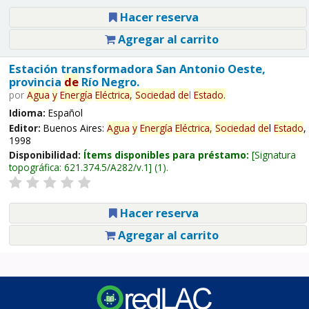
Hacer reserva
Agregar al carrito
Estación transformadora San Antonio Oeste,
provincia
de
Río Negro.
por
Agua
y
Energía
Eléctrica,
Sociedad
de
l
Estado
.
Idioma:
Español
Editor:
Buenos Aires:
Agua
y
Energía
Eléctrica,
Sociedad
de
l
Estado
,
1998
Disponibilidad:
Ítems disponibles para préstamo:
Signatura
topográfica:
621.374.5/A282/v.1
(1).
Hacer reserva
Agregar al carrito