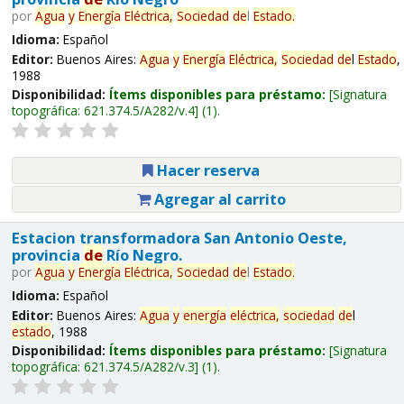
por
Agua
y
Energía
Eléctrica,
Sociedad
de
l
Estado
.
Idioma:
Español
Editor:
Buenos Aires:
Agua
y
Energía
Eléctrica,
Sociedad
de
l
Estado
,
1988
Disponibilidad:
Ítems disponibles para préstamo:
Signatura
topográfica:
621.374.5/A282/v.4
(1).
Hacer reserva
Agregar al carrito
Estacion transformadora San Antonio Oeste,
provincia
de
Río Negro.
por
Agua
y
Energía
Eléctrica,
Sociedad
de
l
Estado
.
Idioma:
Español
Editor:
Buenos Aires:
Agua
y
energía
eléctrica,
sociedad
de
l
estado
, 1988
Disponibilidad:
Ítems disponibles para préstamo:
Signatura
topográfica:
621.374.5/A282/v.3
(1).