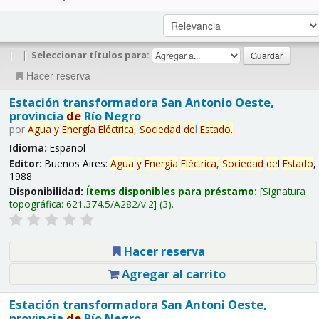
|
|
Seleccionar títulos para:
Hacer reserva
Estación transformadora San Antonio Oeste,
provincia
de
Río Negro
por
Agua
y
Energía
Eléctrica,
Sociedad
de
l
Estado
.
Idioma:
Español
Editor:
Buenos Aires:
Agua
y
Energía
Eléctrica,
Sociedad
de
l
Estado
,
1988
Disponibilidad:
Ítems disponibles para préstamo:
Signatura
topográfica:
621.374.5/A282/v.2
(3).
Hacer reserva
Agregar al carrito
Estación transformadora San Antoni Oeste,
provincia
de
Río Negro