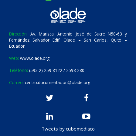
Dirección:
Av. Mariscal Antonio José de Sucre N58-63 y
Fernández Salvador Edif. Olade – San Carlos, Quito –
Ecuador.
Web:
www.olade.org
Teléfono:
(593 2) 259 8122 / 2598 280
Correo:
centro.documentacion@olade.org
Tweets by cubemediaco