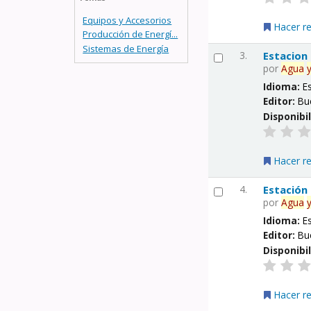
Equipos y Accesorios
Hacer r
Producción de Energí...
Sistemas de Energía
3.
Estacion
por
Agua
Idioma:
E
Editor:
Bu
Disponibi
Hacer r
4.
Estación
por
Agua
Idioma:
E
Editor:
Bu
Disponibi
Hacer r