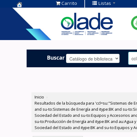
Carrito
Listas
Centro de
Documentación
OLADE -
Buscar
Inicio
›
Resultados de la búsqueda para 'ccl=su:"Sistemas de E
and su-to:Sistemas de Energía and itype:BK and su-to:Si
Sociedad del Estado and su-to:Equipos y Accesorios and 
su-to:Producción de Energía and itype:BK and au:Agua y 
Sociedad del Estado and itype:BK and su-to:Equipos y A