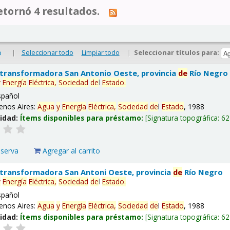
tornó 4 resultados.
|
Seleccionar todo
Limpiar todo
|
Seleccionar títulos para:
o
 transformadora San Antonio Oeste, provincia
de
Río Negro
y
Energía
Eléctrica,
Sociedad
de
l
Estado
.
spañol
enos Aires:
Agua
y
Energía
Eléctrica,
Sociedad
de
l
Estado
, 1988
lidad:
Ítems disponibles para préstamo:
Signatura topográfica:
62
eserva
Agregar al carrito
 transformadora San Antoni Oeste, provincia
de
Río Negro
y
Energía
Eléctrica,
Sociedad
de
l
Estado
.
spañol
enos Aires:
Agua
y
Energía
Eléctrica,
Sociedad
de
l
Estado
, 1988
lidad:
Ítems disponibles para préstamo:
Signatura topográfica:
62