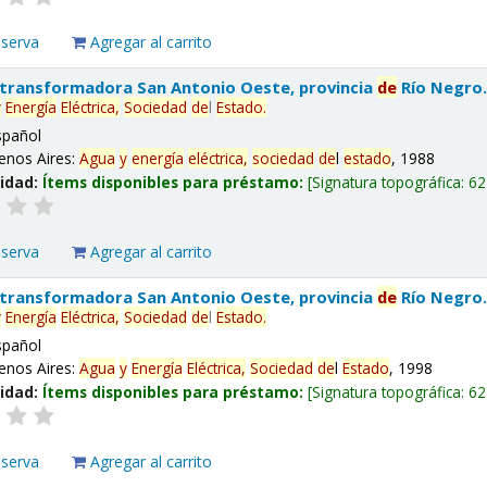
eserva
Agregar al carrito
 transformadora San Antonio Oeste, provincia
de
Río Negro
y
Energía
Eléctrica,
Sociedad
de
l
Estado
.
spañol
enos Aires:
Agua
y
energía
eléctrica,
sociedad
de
l
estado
, 1988
lidad:
Ítems disponibles para préstamo:
Signatura topográfica:
62
eserva
Agregar al carrito
 transformadora San Antonio Oeste, provincia
de
Río Negro
y
Energía
Eléctrica,
Sociedad
de
l
Estado
.
spañol
enos Aires:
Agua
y
Energía
Eléctrica,
Sociedad
de
l
Estado
, 1998
lidad:
Ítems disponibles para préstamo:
Signatura topográfica:
62
eserva
Agregar al carrito