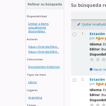
Refinar su búsqueda
Su búsqueda re
Disponibilidad
Limitar a ítems
Quitar resaltad
actualmente
disponibles.
1.
Estación
por
Agua
Autores
Idioma:
E
Agua y Energía Eléct...
Editor:
Bu
Agua y Energía Eléct...
Disponibi
Colecciones
Documentos Externos
Hacer r
Tipos de ítem
2.
Estación
Libros
por
Agua
Idioma:
E
Lugares
Editor:
Bu
Argentina
Disponibi
Temas