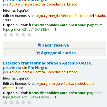
por
Agua
y
Energía
Eléctrica,
Sociedad
de
l
Estado
.
Idioma:
Español
Editor:
Buenos Aires:
Agua
y
Energía
Eléctrica,
Sociedad
de
l
Estado
,
1988
Disponibilidad:
Ítems disponibles para préstamo:
Signatura
topográfica:
621.374.5/A282/v.4
(1).
Hacer reserva
Agregar al carrito
Estacion transformadora San Antonio Oeste,
provincia
de
Río Negro.
por
Agua
y
Energía
Eléctrica,
Sociedad
de
l
Estado
.
Idioma:
Español
Editor:
Buenos Aires:
Agua
y
energía
eléctrica,
sociedad
de
l
estado
, 1988
Disponibilidad:
Ítems disponibles para préstamo:
Signatura
topográfica:
621.374.5/A282/v.3
(1).