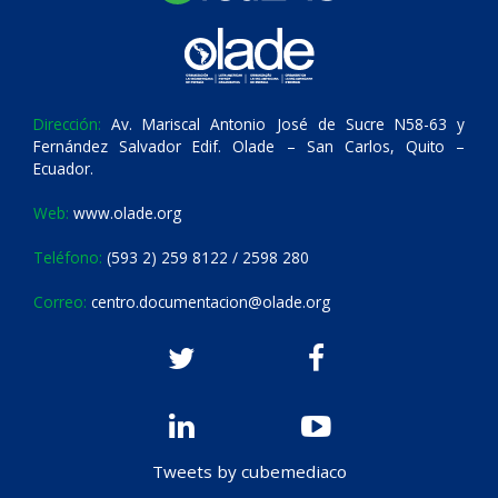
Dirección:
Av. Mariscal Antonio José de Sucre N58-63 y
Fernández Salvador Edif. Olade – San Carlos, Quito –
Ecuador.
Web:
www.olade.org
Teléfono:
(593 2) 259 8122 / 2598 280
Correo:
centro.documentacion@olade.org
Tweets by cubemediaco