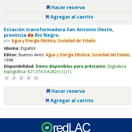
Hacer reserva
Agregar al carrito
Estación transformadora San Antonio Oeste,
provincia
de
Río Negro.
por
Agua
y
Energía
Eléctrica,
Sociedad
de
l
Estado
.
Idioma:
Español
Editor:
Buenos Aires:
Agua
y
Energía
Eléctrica,
Sociedad
de
l
Estado
,
1998
Disponibilidad:
Ítems disponibles para préstamo:
Signatura
topográfica:
621.374.5/A282/v.1
(1).
Hacer reserva
Agregar al carrito