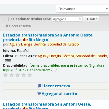
|
|
Seleccionar títulos para:
Hacer reserva
Estación transformadora San Antonio Oeste,
provincia
de
Río Negro
por
Agua
y
Energía
Eléctrica,
Sociedad
de
l
Estado
.
Idioma:
Español
Editor:
Buenos Aires:
Agua
y
Energía
Eléctrica,
Sociedad
de
l
Estado
,
1988
Disponibilidad:
Ítems disponibles para préstamo:
Signatura
topográfica:
621.374.5/A282/v.2
(3).
Hacer reserva
Agregar al carrito
Estación transformadora San Antoni Oeste,
provincia
de
Río Negro