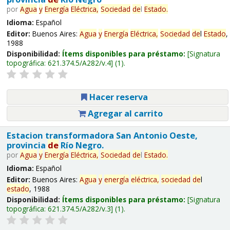
por
Agua
y
Energía
Eléctrica,
Sociedad
de
l
Estado
.
Idioma:
Español
Editor:
Buenos Aires:
Agua
y
Energía
Eléctrica,
Sociedad
de
l
Estado
,
1988
Disponibilidad:
Ítems disponibles para préstamo:
Signatura
topográfica:
621.374.5/A282/v.4
(1).
Hacer reserva
Agregar al carrito
Estacion transformadora San Antonio Oeste,
provincia
de
Río Negro.
por
Agua
y
Energía
Eléctrica,
Sociedad
de
l
Estado
.
Idioma:
Español
Editor:
Buenos Aires:
Agua
y
energía
eléctrica,
sociedad
de
l
estado
, 1988
Disponibilidad:
Ítems disponibles para préstamo:
Signatura
topográfica:
621.374.5/A282/v.3
(1).