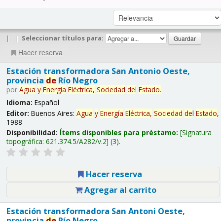
|
|
Seleccionar títulos para:
Hacer reserva
Estación transformadora San Antonio Oeste,
provincia
de
Río Negro
por
Agua
y
Energía
Eléctrica,
Sociedad
de
l
Estado
.
Idioma:
Español
Editor:
Buenos Aires:
Agua
y
Energía
Eléctrica,
Sociedad
de
l
Estado
,
1988
Disponibilidad:
Ítems disponibles para préstamo:
Signatura
topográfica:
621.374.5/A282/v.2
(3).
Hacer reserva
Agregar al carrito
Estación transformadora San Antoni Oeste,
provincia
de
Río Negro