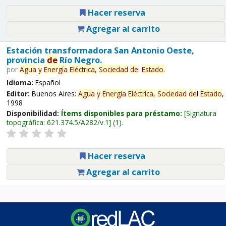
Hacer reserva
Agregar al carrito
Estación transformadora San Antonio Oeste,
provincia
de
Río Negro.
por
Agua
y
Energía
Eléctrica,
Sociedad
de
l
Estado
.
Idioma:
Español
Editor:
Buenos Aires:
Agua
y
Energía
Eléctrica,
Sociedad
de
l
Estado
,
1998
Disponibilidad:
Ítems disponibles para préstamo:
Signatura
topográfica:
621.374.5/A282/v.1
(1).
Hacer reserva
Agregar al carrito