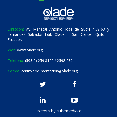
Dirección:
Av. Mariscal Antonio José de Sucre N58-63 y
Fernández Salvador Edif. Olade – San Carlos, Quito –
Ecuador.
Web:
www.olade.org
Teléfono:
(593 2) 259 8122 / 2598 280
Correo:
centro.documentacion@olade.org
Tweets by cubemediaco