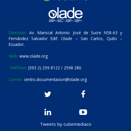
Dirección:
Av. Mariscal Antonio José de Sucre N58-63 y
Fernández Salvador Edif. Olade – San Carlos, Quito –
Ecuador.
Web:
www.olade.org
Teléfono:
(593 2) 259 8122 / 2598 280
Correo:
centro.documentacion@olade.org
Tweets by cubemediaco