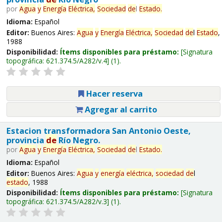
por
Agua
y
Energía
Eléctrica,
Sociedad
de
l
Estado
.
Idioma:
Español
Editor:
Buenos Aires:
Agua
y
Energía
Eléctrica,
Sociedad
de
l
Estado
,
1988
Disponibilidad:
Ítems disponibles para préstamo:
Signatura
topográfica:
621.374.5/A282/v.4
(1).
Hacer reserva
Agregar al carrito
Estacion transformadora San Antonio Oeste,
provincia
de
Río Negro.
por
Agua
y
Energía
Eléctrica,
Sociedad
de
l
Estado
.
Idioma:
Español
Editor:
Buenos Aires:
Agua
y
energía
eléctrica,
sociedad
de
l
estado
, 1988
Disponibilidad:
Ítems disponibles para préstamo:
Signatura
topográfica:
621.374.5/A282/v.3
(1).