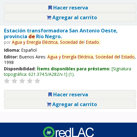
Hacer reserva
Agregar al carrito
Estación transformadora San Antonio Oeste,
provincia
de
Río Negro.
por
Agua
y
Energía
Eléctrica,
Sociedad
de
l
Estado
.
Idioma:
Español
Editor:
Buenos Aires:
Agua
y
Energía
Eléctrica,
Sociedad
de
l
Estado
,
1998
Disponibilidad:
Ítems disponibles para préstamo:
Signatura
topográfica:
621.374.5/A282/v.1
(1).
Hacer reserva
Agregar al carrito