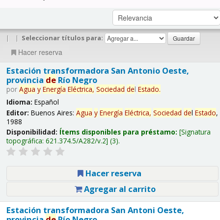
|
|
Seleccionar títulos para:
Hacer reserva
Estación transformadora San Antonio Oeste,
provincia
de
Río Negro
por
Agua
y
Energía
Eléctrica,
Sociedad
de
l
Estado
.
Idioma:
Español
Editor:
Buenos Aires:
Agua
y
Energía
Eléctrica,
Sociedad
de
l
Estado
,
1988
Disponibilidad:
Ítems disponibles para préstamo:
Signatura
topográfica:
621.374.5/A282/v.2
(3).
Hacer reserva
Agregar al carrito
Estación transformadora San Antoni Oeste,
provincia
de
Río Negro