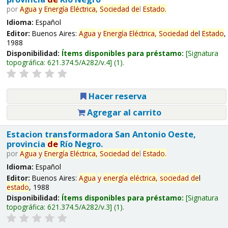
por
Agua
y
Energía
Eléctrica,
Sociedad
de
l
Estado
.
Idioma:
Español
Editor:
Buenos Aires:
Agua
y
Energía
Eléctrica,
Sociedad
de
l
Estado
,
1988
Disponibilidad:
Ítems disponibles para préstamo:
Signatura
topográfica:
621.374.5/A282/v.4
(1).
Hacer reserva
Agregar al carrito
Estacion transformadora San Antonio Oeste,
provincia
de
Río Negro.
por
Agua
y
Energía
Eléctrica,
Sociedad
de
l
Estado
.
Idioma:
Español
Editor:
Buenos Aires:
Agua
y
energía
eléctrica,
sociedad
de
l
estado
, 1988
Disponibilidad:
Ítems disponibles para préstamo:
Signatura
topográfica:
621.374.5/A282/v.3
(1).