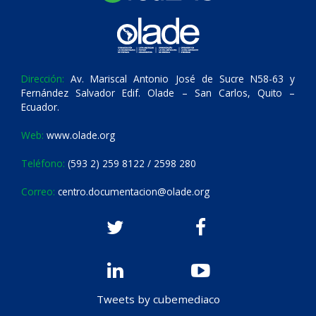
Dirección:
Av. Mariscal Antonio José de Sucre N58-63 y
Fernández Salvador Edif. Olade – San Carlos, Quito –
Ecuador.
Web:
www.olade.org
Teléfono:
(593 2) 259 8122 / 2598 280
Correo:
centro.documentacion@olade.org
Tweets by cubemediaco