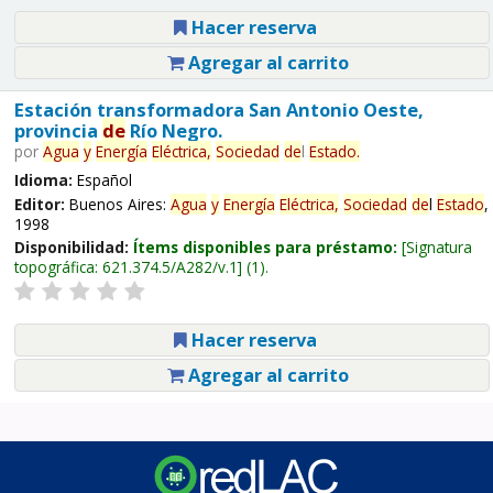
Hacer reserva
Agregar al carrito
Estación transformadora San Antonio Oeste,
provincia
de
Río Negro.
por
Agua
y
Energía
Eléctrica,
Sociedad
de
l
Estado
.
Idioma:
Español
Editor:
Buenos Aires:
Agua
y
Energía
Eléctrica,
Sociedad
de
l
Estado
,
1998
Disponibilidad:
Ítems disponibles para préstamo:
Signatura
topográfica:
621.374.5/A282/v.1
(1).
Hacer reserva
Agregar al carrito