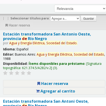
|
|
Seleccionar títulos para:
Hacer reserva
Estación transformadora San Antonio Oeste,
provincia
de
Río Negro
por
Agua
y
Energía
Eléctrica,
Sociedad
de
l
Estado
.
Idioma:
Español
Editor:
Buenos Aires:
Agua
y
Energía
Eléctrica,
Sociedad
de
l
Estado
,
1988
Disponibilidad:
Ítems disponibles para préstamo:
Signatura
topográfica:
621.374.5/A282/v.2
(3).
Hacer reserva
Agregar al carrito
Estación transformadora San Antoni Oeste,
provincia
de
Río Negro