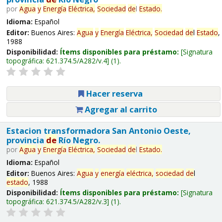
por
Agua
y
Energía
Eléctrica,
Sociedad
de
l
Estado
.
Idioma:
Español
Editor:
Buenos Aires:
Agua
y
Energía
Eléctrica,
Sociedad
de
l
Estado
,
1988
Disponibilidad:
Ítems disponibles para préstamo:
Signatura
topográfica:
621.374.5/A282/v.4
(1).
Hacer reserva
Agregar al carrito
Estacion transformadora San Antonio Oeste,
provincia
de
Río Negro.
por
Agua
y
Energía
Eléctrica,
Sociedad
de
l
Estado
.
Idioma:
Español
Editor:
Buenos Aires:
Agua
y
energía
eléctrica,
sociedad
de
l
estado
, 1988
Disponibilidad:
Ítems disponibles para préstamo:
Signatura
topográfica:
621.374.5/A282/v.3
(1).