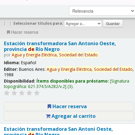
|
|
Seleccionar títulos para:
Hacer reserva
Estación transformadora San Antonio Oeste,
provincia
de
Río Negro
por
Agua
y
Energía
Eléctrica,
Sociedad
de
l
Estado
.
Idioma:
Español
Editor:
Buenos Aires:
Agua
y
Energía
Eléctrica,
Sociedad
de
l
Estado
,
1988
Disponibilidad:
Ítems disponibles para préstamo:
Signatura
topográfica:
621.374.5/A282/v.2
(3).
Hacer reserva
Agregar al carrito
Estación transformadora San Antoni Oeste,
provincia
de
Río Negro