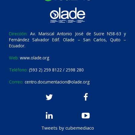
Dirección:
Av. Mariscal Antonio José de Sucre N58-63 y
Fernández Salvador Edif. Olade – San Carlos, Quito –
Ecuador.
Web:
www.olade.org
Teléfono:
(593 2) 259 8122 / 2598 280
Correo:
centro.documentacion@olade.org
Tweets by cubemediaco