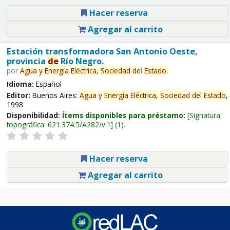
Hacer reserva
Agregar al carrito
Estación transformadora San Antonio Oeste,
provincia
de
Río Negro.
por
Agua
y
Energía
Eléctrica,
Sociedad
de
l
Estado
.
Idioma:
Español
Editor:
Buenos Aires:
Agua
y
Energía
Eléctrica,
Sociedad
de
l
Estado
,
1998
Disponibilidad:
Ítems disponibles para préstamo:
Signatura
topográfica:
621.374.5/A282/v.1
(1).
Hacer reserva
Agregar al carrito