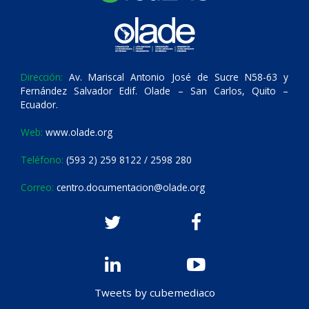
Dirección:
Av. Mariscal Antonio José de Sucre N58-63 y
Fernández Salvador Edif. Olade – San Carlos, Quito –
Ecuador.
Web:
www.olade.org
Teléfono:
(593 2) 259 8122 / 2598 280
Correo:
centro.documentacion@olade.org
Tweets by cubemediaco