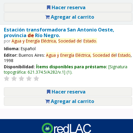
Hacer reserva
Agregar al carrito
Estación transformadora San Antonio Oeste,
provincia
de
Río Negro.
por
Agua
y
Energía
Eléctrica,
Sociedad
de
l
Estado
.
Idioma:
Español
Editor:
Buenos Aires:
Agua
y
Energía
Eléctrica,
Sociedad
de
l
Estado
,
1998
Disponibilidad:
Ítems disponibles para préstamo:
Signatura
topográfica:
621.374.5/A282/v.1
(1).
Hacer reserva
Agregar al carrito