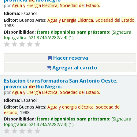
por
Agua
y
Energía
Eléctrica,
Sociedad
de
l
Estado
.
Idioma:
Español
Editor:
Buenos Aires:
Agua
y
Energía
Eléctrica,
Sociedad
de
l
Estado
,
1988
Disponibilidad:
Ítems disponibles para préstamo:
Signatura
topográfica:
621.374.5/A282/v.4
(1).
Hacer reserva
Agregar al carrito
Estacion transformadora San Antonio Oeste,
provincia
de
Río Negro.
por
Agua
y
Energía
Eléctrica,
Sociedad
de
l
Estado
.
Idioma:
Español
Editor:
Buenos Aires:
Agua
y
energía
eléctrica,
sociedad
de
l
estado
, 1988
Disponibilidad:
Ítems disponibles para préstamo:
Signatura
topográfica:
621.374.5/A282/v.3
(1).