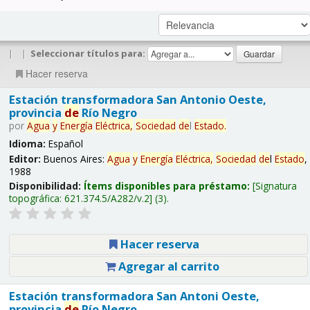
|
|
Seleccionar títulos para:
Hacer reserva
Estación transformadora San Antonio Oeste,
provincia
de
Río Negro
por
Agua
y
Energía
Eléctrica,
Sociedad
de
l
Estado
.
Idioma:
Español
Editor:
Buenos Aires:
Agua
y
Energía
Eléctrica,
Sociedad
de
l
Estado
,
1988
Disponibilidad:
Ítems disponibles para préstamo:
Signatura
topográfica:
621.374.5/A282/v.2
(3).
Hacer reserva
Agregar al carrito
Estación transformadora San Antoni Oeste,
provincia
de
Río Negro