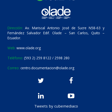
Dirección:
Av. Mariscal Antonio José de Sucre N58-63 y
Fernández Salvador Edif. Olade – San Carlos, Quito –
Ecuador.
Web:
www.olade.org
Teléfono:
(593 2) 259 8122 / 2598 280
Correo:
centro.documentacion@olade.org
Tweets by cubemediaco