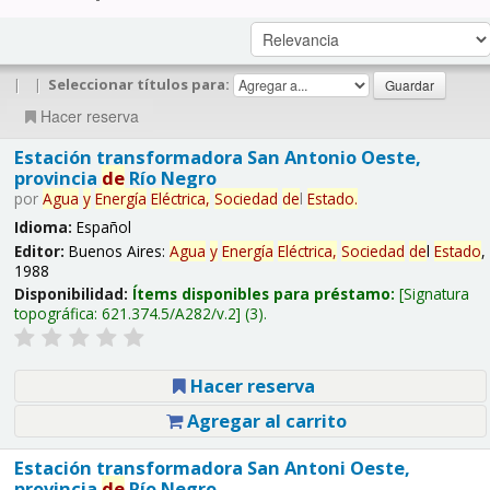
|
|
Seleccionar títulos para:
Hacer reserva
Estación transformadora San Antonio Oeste,
provincia
de
Río Negro
por
Agua
y
Energía
Eléctrica,
Sociedad
de
l
Estado
.
Idioma:
Español
Editor:
Buenos Aires:
Agua
y
Energía
Eléctrica,
Sociedad
de
l
Estado
,
1988
Disponibilidad:
Ítems disponibles para préstamo:
Signatura
topográfica:
621.374.5/A282/v.2
(3).
Hacer reserva
Agregar al carrito
Estación transformadora San Antoni Oeste,
provincia
de
Río Negro