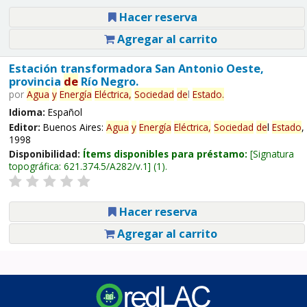
Hacer reserva
Agregar al carrito
Estación transformadora San Antonio Oeste,
provincia
de
Río Negro.
por
Agua
y
Energía
Eléctrica,
Sociedad
de
l
Estado
.
Idioma:
Español
Editor:
Buenos Aires:
Agua
y
Energía
Eléctrica,
Sociedad
de
l
Estado
,
1998
Disponibilidad:
Ítems disponibles para préstamo:
Signatura
topográfica:
621.374.5/A282/v.1
(1).
Hacer reserva
Agregar al carrito