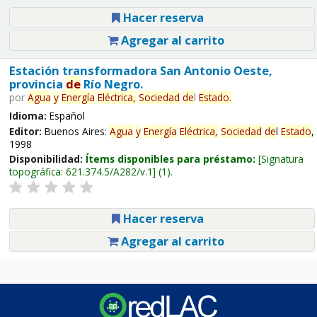
Hacer reserva
Agregar al carrito
Estación transformadora San Antonio Oeste,
provincia
de
Río Negro.
por
Agua
y
Energía
Eléctrica,
Sociedad
de
l
Estado
.
Idioma:
Español
Editor:
Buenos Aires:
Agua
y
Energía
Eléctrica,
Sociedad
de
l
Estado
,
1998
Disponibilidad:
Ítems disponibles para préstamo:
Signatura
topográfica:
621.374.5/A282/v.1
(1).
Hacer reserva
Agregar al carrito