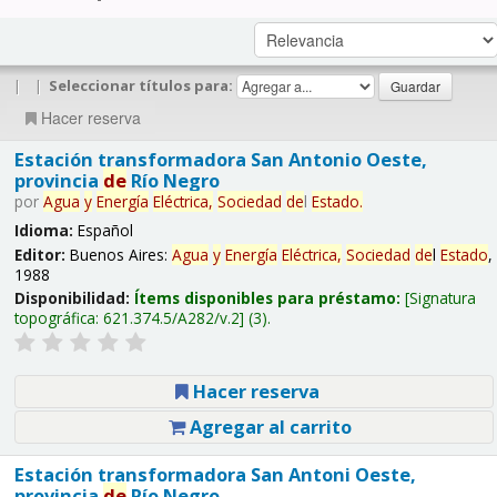
|
|
Seleccionar títulos para:
Hacer reserva
Estación transformadora San Antonio Oeste,
provincia
de
Río Negro
por
Agua
y
Energía
Eléctrica,
Sociedad
de
l
Estado
.
Idioma:
Español
Editor:
Buenos Aires:
Agua
y
Energía
Eléctrica,
Sociedad
de
l
Estado
,
1988
Disponibilidad:
Ítems disponibles para préstamo:
Signatura
topográfica:
621.374.5/A282/v.2
(3).
Hacer reserva
Agregar al carrito
Estación transformadora San Antoni Oeste,
provincia
de
Río Negro