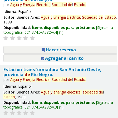
por
Agua
y
Energía
Eléctrica,
Sociedad
de
l
Estado
.
Idioma:
Español
Editor:
Buenos Aires:
Agua
y
Energía
Eléctrica,
Sociedad
de
l
Estado
,
1988
Disponibilidad:
Ítems disponibles para préstamo:
Signatura
topográfica:
621.374.5/A282/v.4
(1).
Hacer reserva
Agregar al carrito
Estacion transformadora San Antonio Oeste,
provincia
de
Río Negro.
por
Agua
y
Energía
Eléctrica,
Sociedad
de
l
Estado
.
Idioma:
Español
Editor:
Buenos Aires:
Agua
y
energía
eléctrica,
sociedad
de
l
estado
, 1988
Disponibilidad:
Ítems disponibles para préstamo:
Signatura
topográfica:
621.374.5/A282/v.3
(1).