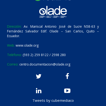
Dirección:
Av. Mariscal Antonio José de Sucre N58-63 y
Fernández Salvador Edif. Olade – San Carlos, Quito –
Ecuador.
Web:
www.olade.org
Teléfono:
(593 2) 259 8122 / 2598 280
Correo:
centro.documentacion@olade.org
Tweets by cubemediaco