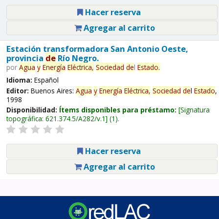
Hacer reserva
Agregar al carrito
Estación transformadora San Antonio Oeste,
provincia
de
Río Negro.
por
Agua
y
Energía
Eléctrica,
Sociedad
de
l
Estado
.
Idioma:
Español
Editor:
Buenos Aires:
Agua
y
Energía
Eléctrica,
Sociedad
de
l
Estado
,
1998
Disponibilidad:
Ítems disponibles para préstamo:
Signatura
topográfica:
621.374.5/A282/v.1
(1).
Hacer reserva
Agregar al carrito