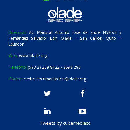
Dirección:
Av. Mariscal Antonio José de Sucre N58-63 y
Fernández Salvador Edif. Olade – San Carlos, Quito –
Ecuador.
Web:
www.olade.org
Teléfono:
(593 2) 259 8122 / 2598 280
Correo:
centro.documentacion@olade.org
Tweets by cubemediaco