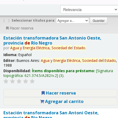
|
|
Seleccionar títulos para:
Hacer reserva
Estación transformadora San Antonio Oeste,
provincia
de
Río Negro
por
Agua
y
Energía
Eléctrica,
Sociedad
de
l
Estado
.
Idioma:
Español
Editor:
Buenos Aires:
Agua
y
Energía
Eléctrica,
Sociedad
de
l
Estado
,
1988
Disponibilidad:
Ítems disponibles para préstamo:
Signatura
topográfica:
621.374.5/A282/v.2
(3).
Hacer reserva
Agregar al carrito
Estación transformadora San Antoni Oeste,
provincia
de
Río Negro