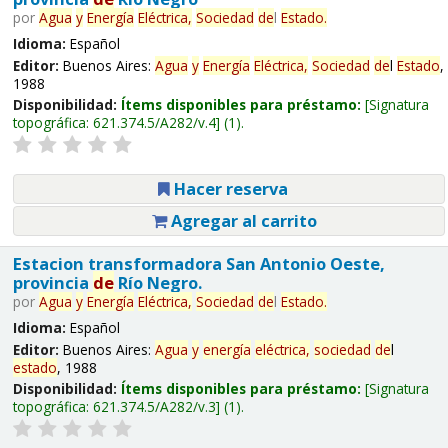
por
Agua
y
Energía
Eléctrica,
Sociedad
de
l
Estado
.
Idioma:
Español
Editor:
Buenos Aires:
Agua
y
Energía
Eléctrica,
Sociedad
de
l
Estado
,
1988
Disponibilidad:
Ítems disponibles para préstamo:
Signatura
topográfica:
621.374.5/A282/v.4
(1).
Hacer reserva
Agregar al carrito
Estacion transformadora San Antonio Oeste,
provincia
de
Río Negro.
por
Agua
y
Energía
Eléctrica,
Sociedad
de
l
Estado
.
Idioma:
Español
Editor:
Buenos Aires:
Agua
y
energía
eléctrica,
sociedad
de
l
estado
, 1988
Disponibilidad:
Ítems disponibles para préstamo:
Signatura
topográfica:
621.374.5/A282/v.3
(1).