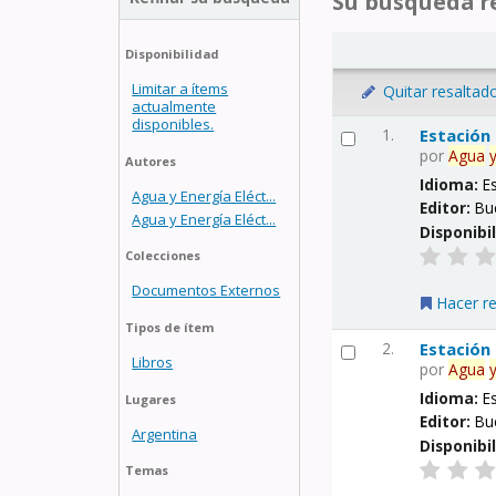
Su búsqueda re
Disponibilidad
Limitar a ítems
Quitar resaltad
actualmente
disponibles.
1.
Estación
por
Agua
Autores
Idioma:
E
Agua y Energía Eléct...
Editor:
Bu
Agua y Energía Eléct...
Disponibi
Colecciones
Documentos Externos
Hacer r
Tipos de ítem
2.
Estación
Libros
por
Agua
Idioma:
E
Lugares
Editor:
Bu
Argentina
Disponibi
Temas