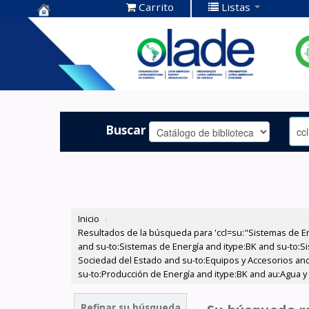
Carrito
Listas
Centro de
Documentación
OLADE -
Buscar
Inicio
›
Resultados de la búsqueda para 'ccl=su:"Sistemas de E
and su-to:Sistemas de Energía and itype:BK and su-to:Si
Sociedad del Estado and su-to:Equipos y Accesorios and 
su-to:Producción de Energía and itype:BK and au:Agua y E
Refinar su búsqueda