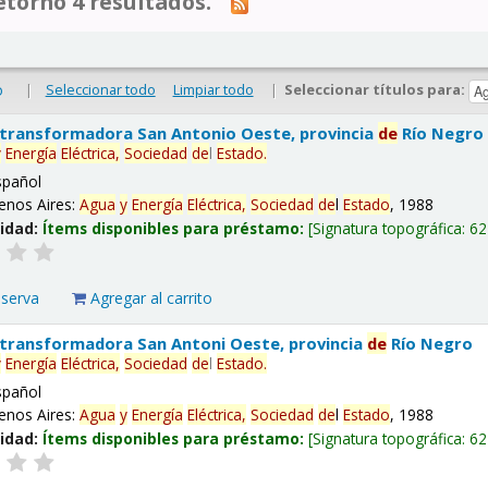
tornó 4 resultados.
|
Seleccionar todo
Limpiar todo
|
Seleccionar títulos para:
o
 transformadora San Antonio Oeste, provincia
de
Río Negro
y
Energía
Eléctrica,
Sociedad
de
l
Estado
.
spañol
enos Aires:
Agua
y
Energía
Eléctrica,
Sociedad
de
l
Estado
, 1988
lidad:
Ítems disponibles para préstamo:
Signatura topográfica:
62
eserva
Agregar al carrito
 transformadora San Antoni Oeste, provincia
de
Río Negro
y
Energía
Eléctrica,
Sociedad
de
l
Estado
.
spañol
enos Aires:
Agua
y
Energía
Eléctrica,
Sociedad
de
l
Estado
, 1988
lidad:
Ítems disponibles para préstamo:
Signatura topográfica:
62