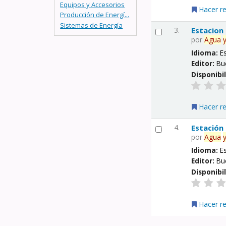
Equipos y Accesorios
Hacer r
Producción de Energí...
Sistemas de Energía
3.
Estacion
por
Agua
Idioma:
E
Editor:
Bu
Disponibi
Hacer r
4.
Estación
por
Agua
Idioma:
E
Editor:
Bu
Disponibi
Hacer r