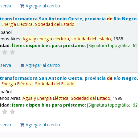
eserva
Agregar al carrito
 transformadora San Antonio Oeste, provincia
de
Río Negro
y
Energía
Eléctrica,
Sociedad
de
l
Estado
.
spañol
enos Aires:
Agua
y
energía
eléctrica,
sociedad
de
l
estado
, 1988
lidad:
Ítems disponibles para préstamo:
Signatura topográfica:
62
eserva
Agregar al carrito
 transformadora San Antonio Oeste, provincia
de
Río Negro
y
Energía
Eléctrica,
Sociedad
de
l
Estado
.
spañol
enos Aires:
Agua
y
Energía
Eléctrica,
Sociedad
de
l
Estado
, 1998
lidad:
Ítems disponibles para préstamo:
Signatura topográfica:
62
eserva
Agregar al carrito