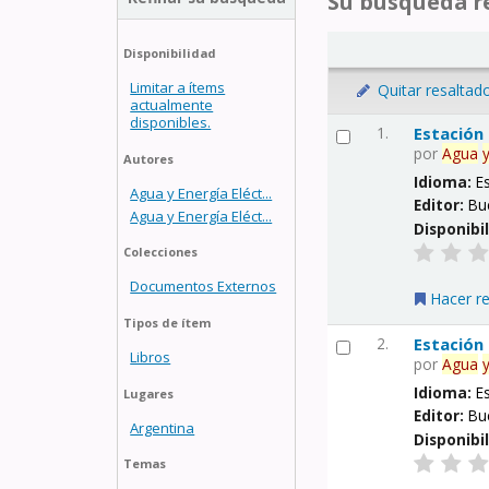
Su búsqueda re
Disponibilidad
Limitar a ítems
Quitar resaltad
actualmente
disponibles.
1.
Estación
por
Agua
Autores
Idioma:
E
Agua y Energía Eléct...
Editor:
Bu
Agua y Energía Eléct...
Disponibi
Colecciones
Documentos Externos
Hacer r
Tipos de ítem
2.
Estación
Libros
por
Agua
Idioma:
E
Lugares
Editor:
Bu
Argentina
Disponibi
Temas