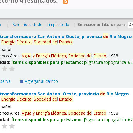
tornó 4 resultados.
|
Seleccionar todo
Limpiar todo
|
Seleccionar títulos para:
o
 transformadora San Antonio Oeste, provincia
de
Río Negro
y
Energía
Eléctrica,
Sociedad
de
l
Estado
.
spañol
enos Aires:
Agua
y
Energía
Eléctrica,
Sociedad
de
l
Estado
, 1988
lidad:
Ítems disponibles para préstamo:
Signatura topográfica:
62
eserva
Agregar al carrito
 transformadora San Antoni Oeste, provincia
de
Río Negro
y
Energía
Eléctrica,
Sociedad
de
l
Estado
.
spañol
enos Aires:
Agua
y
Energía
Eléctrica,
Sociedad
de
l
Estado
, 1988
lidad:
Ítems disponibles para préstamo:
Signatura topográfica:
62