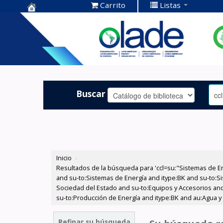
Carrito
Listas
Centro de
Documentación
OLADE -
Buscar
Inicio
›
Resultados de la búsqueda para 'ccl=su:"Sistemas de E
and su-to:Sistemas de Energía and itype:BK and su-to:Si
Sociedad del Estado and su-to:Equipos y Accesorios and 
su-to:Producción de Energía and itype:BK and au:Agua y 
Refinar su búsqueda