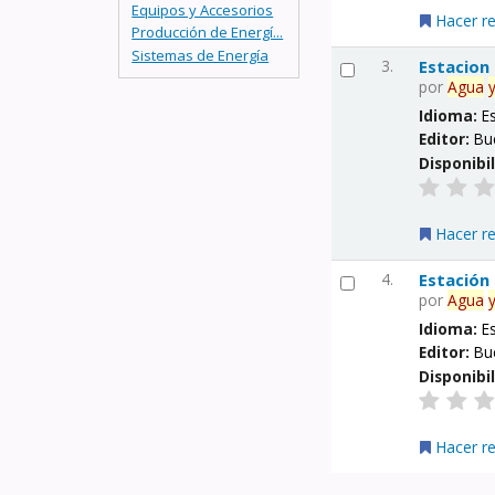
Equipos y Accesorios
Hacer r
Producción de Energí...
Sistemas de Energía
3.
Estacion
por
Agua
Idioma:
E
Editor:
Bu
Disponibi
Hacer r
4.
Estación
por
Agua
Idioma:
E
Editor:
Bu
Disponibi
Hacer r