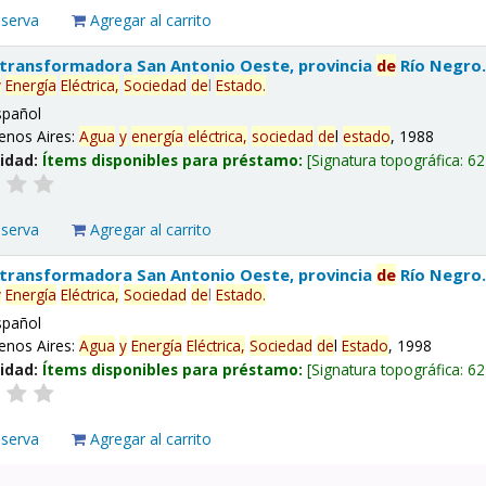
eserva
Agregar al carrito
 transformadora San Antonio Oeste, provincia
de
Río Negro
y
Energía
Eléctrica,
Sociedad
de
l
Estado
.
spañol
enos Aires:
Agua
y
energía
eléctrica,
sociedad
de
l
estado
, 1988
lidad:
Ítems disponibles para préstamo:
Signatura topográfica:
62
eserva
Agregar al carrito
 transformadora San Antonio Oeste, provincia
de
Río Negro
y
Energía
Eléctrica,
Sociedad
de
l
Estado
.
spañol
enos Aires:
Agua
y
Energía
Eléctrica,
Sociedad
de
l
Estado
, 1998
lidad:
Ítems disponibles para préstamo:
Signatura topográfica:
62
eserva
Agregar al carrito