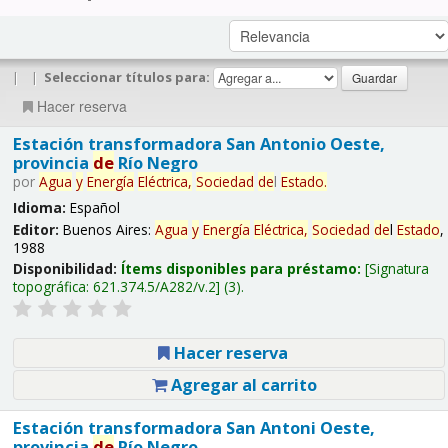
|
|
Seleccionar títulos para:
Hacer reserva
Estación transformadora San Antonio Oeste,
provincia
de
Río Negro
por
Agua
y
Energía
Eléctrica,
Sociedad
de
l
Estado
.
Idioma:
Español
Editor:
Buenos Aires:
Agua
y
Energía
Eléctrica,
Sociedad
de
l
Estado
,
1988
Disponibilidad:
Ítems disponibles para préstamo:
Signatura
topográfica:
621.374.5/A282/v.2
(3).
Hacer reserva
Agregar al carrito
Estación transformadora San Antoni Oeste,
provincia
de
Río Negro