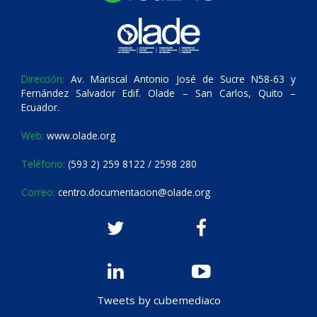
Dirección:
Av. Mariscal Antonio José de Sucre N58-63 y
Fernández Salvador Edif. Olade – San Carlos, Quito –
Ecuador.
Web:
www.olade.org
Teléfono:
(593 2) 259 8122 / 2598 280
Correo:
centro.documentacion@olade.org
Tweets by cubemediaco