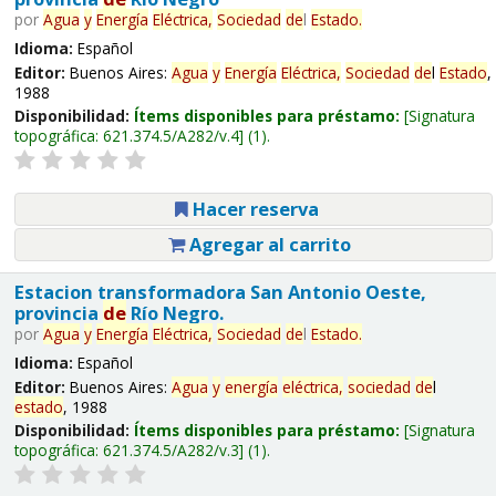
por
Agua
y
Energía
Eléctrica,
Sociedad
de
l
Estado
.
Idioma:
Español
Editor:
Buenos Aires:
Agua
y
Energía
Eléctrica,
Sociedad
de
l
Estado
,
1988
Disponibilidad:
Ítems disponibles para préstamo:
Signatura
topográfica:
621.374.5/A282/v.4
(1).
Hacer reserva
Agregar al carrito
Estacion transformadora San Antonio Oeste,
provincia
de
Río Negro.
por
Agua
y
Energía
Eléctrica,
Sociedad
de
l
Estado
.
Idioma:
Español
Editor:
Buenos Aires:
Agua
y
energía
eléctrica,
sociedad
de
l
estado
, 1988
Disponibilidad:
Ítems disponibles para préstamo:
Signatura
topográfica:
621.374.5/A282/v.3
(1).