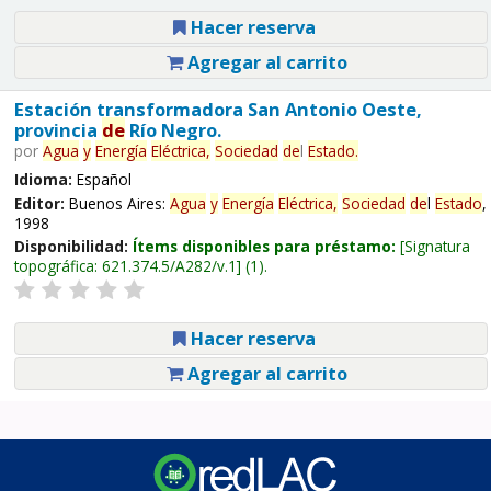
Hacer reserva
Agregar al carrito
Estación transformadora San Antonio Oeste,
provincia
de
Río Negro.
por
Agua
y
Energía
Eléctrica,
Sociedad
de
l
Estado
.
Idioma:
Español
Editor:
Buenos Aires:
Agua
y
Energía
Eléctrica,
Sociedad
de
l
Estado
,
1998
Disponibilidad:
Ítems disponibles para préstamo:
Signatura
topográfica:
621.374.5/A282/v.1
(1).
Hacer reserva
Agregar al carrito