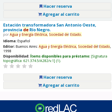
Hacer reserva
Agregar al carrito
Estación transformadora San Antonio Oeste,
provincia
de
Río Negro.
por
Agua
y
Energía
Eléctrica,
Sociedad
de
l
Estado
.
Idioma:
Español
Editor:
Buenos Aires:
Agua
y
Energía
Eléctrica,
Sociedad
de
l
Estado
,
1998
Disponibilidad:
Ítems disponibles para préstamo:
Signatura
topográfica:
621.374.5/A282/v.1
(1).
Hacer reserva
Agregar al carrito