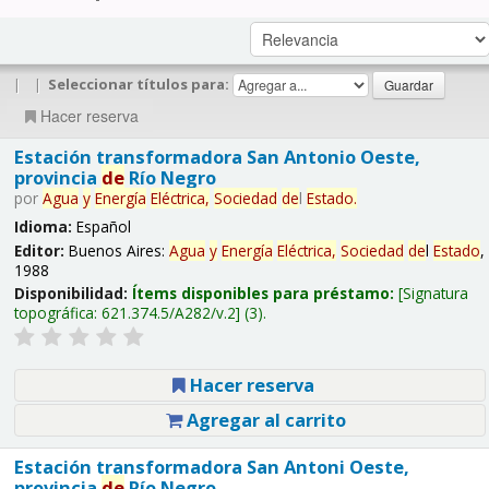
|
|
Seleccionar títulos para:
Hacer reserva
Estación transformadora San Antonio Oeste,
provincia
de
Río Negro
por
Agua
y
Energía
Eléctrica,
Sociedad
de
l
Estado
.
Idioma:
Español
Editor:
Buenos Aires:
Agua
y
Energía
Eléctrica,
Sociedad
de
l
Estado
,
1988
Disponibilidad:
Ítems disponibles para préstamo:
Signatura
topográfica:
621.374.5/A282/v.2
(3).
Hacer reserva
Agregar al carrito
Estación transformadora San Antoni Oeste,
provincia
de
Río Negro