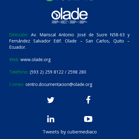
Dirección:
Av. Mariscal Antonio José de Sucre N58-63 y
Fernández Salvador Edif. Olade – San Carlos, Quito –
Ecuador.
Web:
www.olade.org
Teléfono:
(593 2) 259 8122 / 2598 280
Correo:
centro.documentacion@olade.org
Tweets by cubemediaco