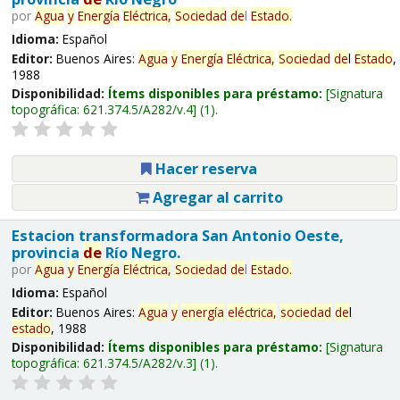
por
Agua
y
Energía
Eléctrica,
Sociedad
de
l
Estado
.
Idioma:
Español
Editor:
Buenos Aires:
Agua
y
Energía
Eléctrica,
Sociedad
de
l
Estado
,
1988
Disponibilidad:
Ítems disponibles para préstamo:
Signatura
topográfica:
621.374.5/A282/v.4
(1).
Hacer reserva
Agregar al carrito
Estacion transformadora San Antonio Oeste,
provincia
de
Río Negro.
por
Agua
y
Energía
Eléctrica,
Sociedad
de
l
Estado
.
Idioma:
Español
Editor:
Buenos Aires:
Agua
y
energía
eléctrica,
sociedad
de
l
estado
, 1988
Disponibilidad:
Ítems disponibles para préstamo:
Signatura
topográfica:
621.374.5/A282/v.3
(1).