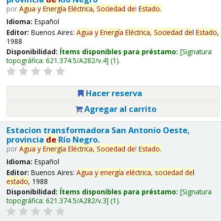
por
Agua
y
Energía
Eléctrica,
Sociedad
de
l
Estado
.
Idioma:
Español
Editor:
Buenos Aires:
Agua
y
Energía
Eléctrica,
Sociedad
de
l
Estado
,
1988
Disponibilidad:
Ítems disponibles para préstamo:
Signatura
topográfica:
621.374.5/A282/v.4
(1).
Hacer reserva
Agregar al carrito
Estacion transformadora San Antonio Oeste,
provincia
de
Río Negro.
por
Agua
y
Energía
Eléctrica,
Sociedad
de
l
Estado
.
Idioma:
Español
Editor:
Buenos Aires:
Agua
y
energía
eléctrica,
sociedad
de
l
estado
, 1988
Disponibilidad:
Ítems disponibles para préstamo:
Signatura
topográfica:
621.374.5/A282/v.3
(1).