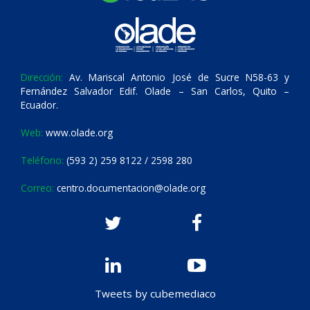
Dirección:
Av. Mariscal Antonio José de Sucre N58-63 y
Fernández Salvador Edif. Olade – San Carlos, Quito –
Ecuador.
Web:
www.olade.org
Teléfono:
(593 2) 259 8122 / 2598 280
Correo:
centro.documentacion@olade.org
Tweets by cubemediaco