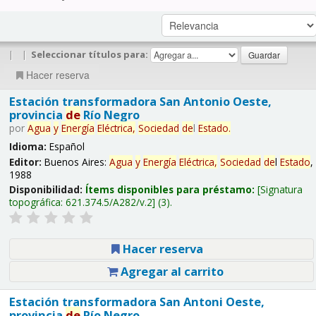
|
|
Seleccionar títulos para:
Hacer reserva
Estación transformadora San Antonio Oeste,
provincia
de
Río Negro
por
Agua
y
Energía
Eléctrica,
Sociedad
de
l
Estado
.
Idioma:
Español
Editor:
Buenos Aires:
Agua
y
Energía
Eléctrica,
Sociedad
de
l
Estado
,
1988
Disponibilidad:
Ítems disponibles para préstamo:
Signatura
topográfica:
621.374.5/A282/v.2
(3).
Hacer reserva
Agregar al carrito
Estación transformadora San Antoni Oeste,
provincia
de
Río Negro