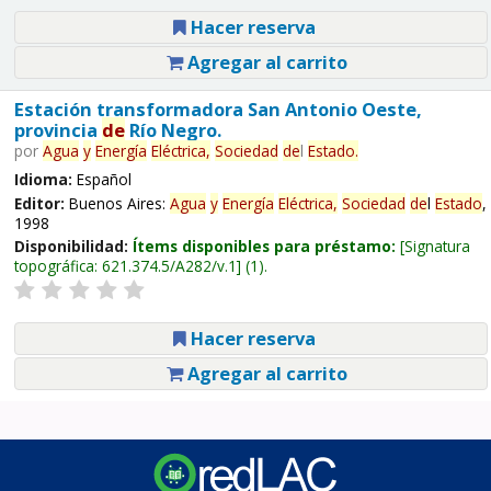
Hacer reserva
Agregar al carrito
Estación transformadora San Antonio Oeste,
provincia
de
Río Negro.
por
Agua
y
Energía
Eléctrica,
Sociedad
de
l
Estado
.
Idioma:
Español
Editor:
Buenos Aires:
Agua
y
Energía
Eléctrica,
Sociedad
de
l
Estado
,
1998
Disponibilidad:
Ítems disponibles para préstamo:
Signatura
topográfica:
621.374.5/A282/v.1
(1).
Hacer reserva
Agregar al carrito