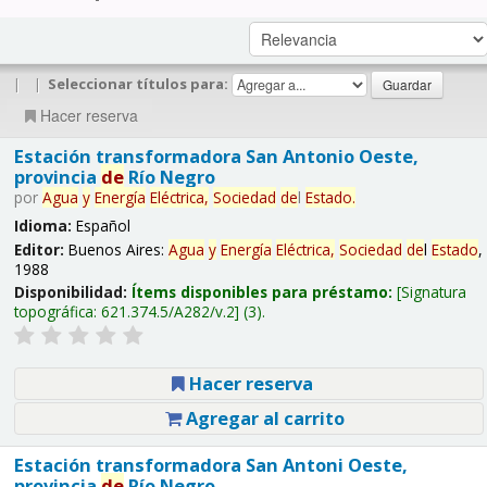
|
|
Seleccionar títulos para:
Hacer reserva
Estación transformadora San Antonio Oeste,
provincia
de
Río Negro
por
Agua
y
Energía
Eléctrica,
Sociedad
de
l
Estado
.
Idioma:
Español
Editor:
Buenos Aires:
Agua
y
Energía
Eléctrica,
Sociedad
de
l
Estado
,
1988
Disponibilidad:
Ítems disponibles para préstamo:
Signatura
topográfica:
621.374.5/A282/v.2
(3).
Hacer reserva
Agregar al carrito
Estación transformadora San Antoni Oeste,
provincia
de
Río Negro