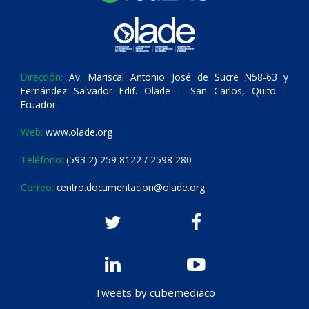
Dirección:
Av. Mariscal Antonio José de Sucre N58-63 y
Fernández Salvador Edif. Olade – San Carlos, Quito –
Ecuador.
Web:
www.olade.org
Teléfono:
(593 2) 259 8122 / 2598 280
Correo:
centro.documentacion@olade.org
Tweets by cubemediaco