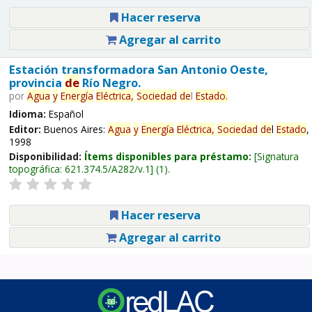
Hacer reserva
Agregar al carrito
Estación transformadora San Antonio Oeste,
provincia
de
Río Negro.
por
Agua
y
Energía
Eléctrica,
Sociedad
de
l
Estado
.
Idioma:
Español
Editor:
Buenos Aires:
Agua
y
Energía
Eléctrica,
Sociedad
de
l
Estado
,
1998
Disponibilidad:
Ítems disponibles para préstamo:
Signatura
topográfica:
621.374.5/A282/v.1
(1).
Hacer reserva
Agregar al carrito