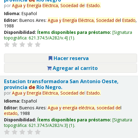
por
Agua
y
Energía
Eléctrica,
Sociedad
de
l
Estado
.
Idioma:
Español
Editor:
Buenos Aires:
Agua
y
Energía
Eléctrica,
Sociedad
de
l
Estado
,
1988
Disponibilidad:
Ítems disponibles para préstamo:
Signatura
topográfica:
621.374.5/A282/v.4
(1).
Hacer reserva
Agregar al carrito
Estacion transformadora San Antonio Oeste,
provincia
de
Río Negro.
por
Agua
y
Energía
Eléctrica,
Sociedad
de
l
Estado
.
Idioma:
Español
Editor:
Buenos Aires:
Agua
y
energía
eléctrica,
sociedad
de
l
estado
, 1988
Disponibilidad:
Ítems disponibles para préstamo:
Signatura
topográfica:
621.374.5/A282/v.3
(1).