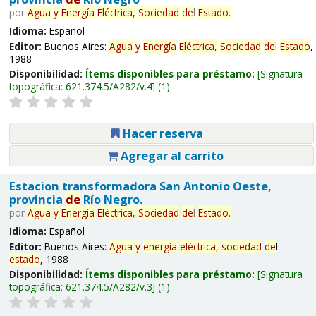
por
Agua
y
Energía
Eléctrica,
Sociedad
de
l
Estado
.
Idioma:
Español
Editor:
Buenos Aires:
Agua
y
Energía
Eléctrica,
Sociedad
de
l
Estado
,
1988
Disponibilidad:
Ítems disponibles para préstamo:
Signatura
topográfica:
621.374.5/A282/v.4
(1).
Hacer reserva
Agregar al carrito
Estacion transformadora San Antonio Oeste,
provincia
de
Río Negro.
por
Agua
y
Energía
Eléctrica,
Sociedad
de
l
Estado
.
Idioma:
Español
Editor:
Buenos Aires:
Agua
y
energía
eléctrica,
sociedad
de
l
estado
, 1988
Disponibilidad:
Ítems disponibles para préstamo:
Signatura
topográfica:
621.374.5/A282/v.3
(1).