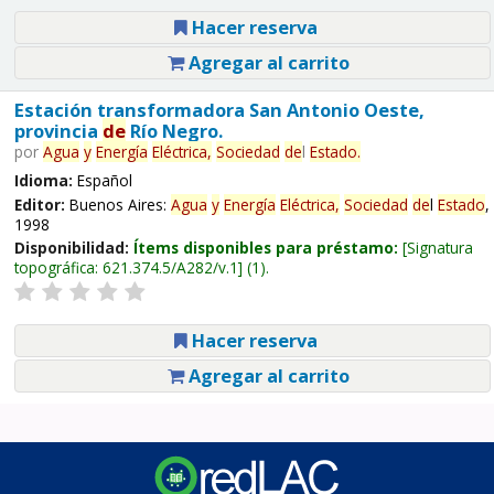
Hacer reserva
Agregar al carrito
Estación transformadora San Antonio Oeste,
provincia
de
Río Negro.
por
Agua
y
Energía
Eléctrica,
Sociedad
de
l
Estado
.
Idioma:
Español
Editor:
Buenos Aires:
Agua
y
Energía
Eléctrica,
Sociedad
de
l
Estado
,
1998
Disponibilidad:
Ítems disponibles para préstamo:
Signatura
topográfica:
621.374.5/A282/v.1
(1).
Hacer reserva
Agregar al carrito