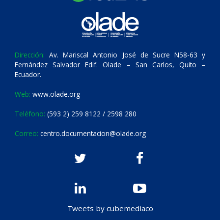
Dirección:
Av. Mariscal Antonio José de Sucre N58-63 y
Fernández Salvador Edif. Olade – San Carlos, Quito –
Ecuador.
Web:
www.olade.org
Teléfono:
(593 2) 259 8122 / 2598 280
Correo:
centro.documentacion@olade.org
Tweets by cubemediaco