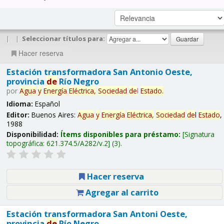
|
|
Seleccionar títulos para:
Hacer reserva
Estación transformadora San Antonio Oeste,
provincia
de
Río Negro
por
Agua
y
Energía
Eléctrica,
Sociedad
de
l
Estado
.
Idioma:
Español
Editor:
Buenos Aires:
Agua
y
Energía
Eléctrica,
Sociedad
de
l
Estado
,
1988
Disponibilidad:
Ítems disponibles para préstamo:
Signatura
topográfica:
621.374.5/A282/v.2
(3).
Hacer reserva
Agregar al carrito
Estación transformadora San Antoni Oeste,
provincia
de
Río Negro