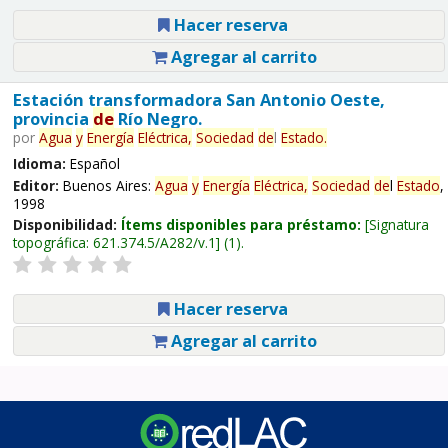
Hacer reserva
Agregar al carrito
Estación transformadora San Antonio Oeste,
provincia
de
Río Negro.
por
Agua
y
Energía
Eléctrica,
Sociedad
de
l
Estado
.
Idioma:
Español
Editor:
Buenos Aires:
Agua
y
Energía
Eléctrica,
Sociedad
de
l
Estado
,
1998
Disponibilidad:
Ítems disponibles para préstamo:
Signatura
topográfica:
621.374.5/A282/v.1
(1).
Hacer reserva
Agregar al carrito