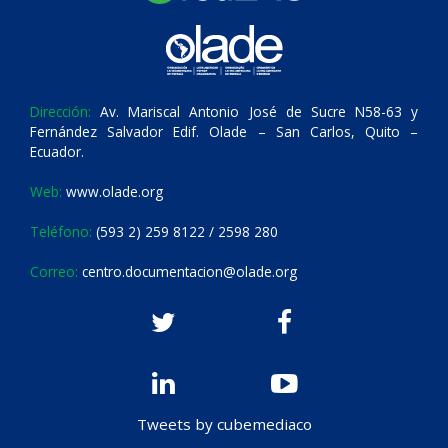
Dirección:
Av. Mariscal Antonio José de Sucre N58-63 y
Fernández Salvador Edif. Olade – San Carlos, Quito –
Ecuador.
Web:
www.olade.org
Teléfono:
(593 2) 259 8122 / 2598 280
Correo:
centro.documentacion@olade.org
Tweets by cubemediaco