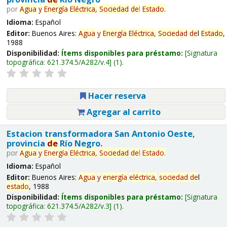
por
Agua
y
Energía
Eléctrica,
Sociedad
de
l
Estado
.
Idioma:
Español
Editor:
Buenos Aires:
Agua
y
Energía
Eléctrica,
Sociedad
de
l
Estado
,
1988
Disponibilidad:
Ítems disponibles para préstamo:
Signatura
topográfica:
621.374.5/A282/v.4
(1).
Hacer reserva
Agregar al carrito
Estacion transformadora San Antonio Oeste,
provincia
de
Río Negro.
por
Agua
y
Energía
Eléctrica,
Sociedad
de
l
Estado
.
Idioma:
Español
Editor:
Buenos Aires:
Agua
y
energía
eléctrica,
sociedad
de
l
estado
, 1988
Disponibilidad:
Ítems disponibles para préstamo:
Signatura
topográfica:
621.374.5/A282/v.3
(1).