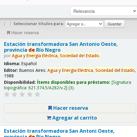
|
|
Seleccionar títulos para:
Hacer reserva
Estación transformadora San Antonio Oeste,
provincia
de
Río Negro
por
Agua
y
Energía
Eléctrica,
Sociedad
de
l
Estado
.
Idioma:
Español
Editor:
Buenos Aires:
Agua
y
Energía
Eléctrica,
Sociedad
de
l
Estado
,
1988
Disponibilidad:
Ítems disponibles para préstamo:
Signatura
topográfica:
621.374.5/A282/v.2
(3).
Hacer reserva
Agregar al carrito
Estación transformadora San Antoni Oeste,
provincia
de
Río Negro