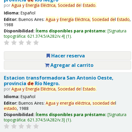
por
Agua
y
Energía
Eléctrica,
Sociedad
de
l
Estado
.
Idioma:
Español
Editor:
Buenos Aires:
Agua
y
Energía
Eléctrica,
Sociedad
de
l
Estado
,
1988
Disponibilidad:
Ítems disponibles para préstamo:
Signatura
topográfica:
621.374.5/A282/v.4
(1).
Hacer reserva
Agregar al carrito
Estacion transformadora San Antonio Oeste,
provincia
de
Río Negro.
por
Agua
y
Energía
Eléctrica,
Sociedad
de
l
Estado
.
Idioma:
Español
Editor:
Buenos Aires:
Agua
y
energía
eléctrica,
sociedad
de
l
estado
, 1988
Disponibilidad:
Ítems disponibles para préstamo:
Signatura
topográfica:
621.374.5/A282/v.3
(1).