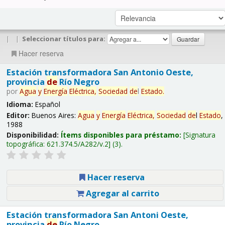
|
|
Seleccionar títulos para:
Hacer reserva
Estación transformadora San Antonio Oeste,
provincia
de
Río Negro
por
Agua
y
Energía
Eléctrica,
Sociedad
de
l
Estado
.
Idioma:
Español
Editor:
Buenos Aires:
Agua
y
Energía
Eléctrica,
Sociedad
de
l
Estado
,
1988
Disponibilidad:
Ítems disponibles para préstamo:
Signatura
topográfica:
621.374.5/A282/v.2
(3).
Hacer reserva
Agregar al carrito
Estación transformadora San Antoni Oeste,
provincia
de
Río Negro