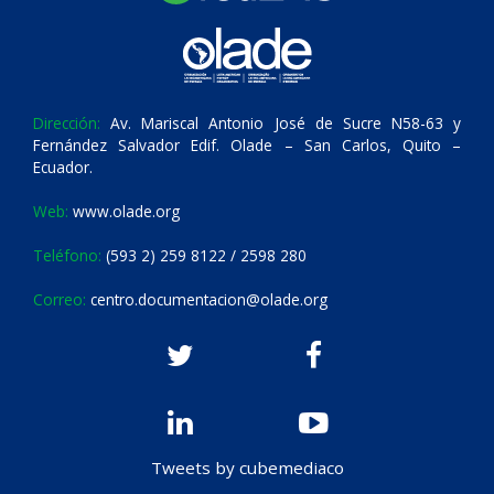
Dirección:
Av. Mariscal Antonio José de Sucre N58-63 y
Fernández Salvador Edif. Olade – San Carlos, Quito –
Ecuador.
Web:
www.olade.org
Teléfono:
(593 2) 259 8122 / 2598 280
Correo:
centro.documentacion@olade.org
Tweets by cubemediaco