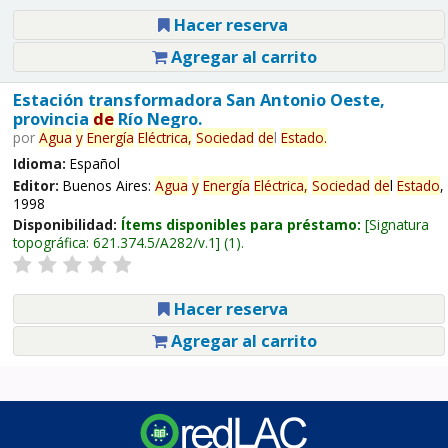
Hacer reserva
Agregar al carrito
Estación transformadora San Antonio Oeste,
provincia
de
Río Negro.
por
Agua
y
Energía
Eléctrica,
Sociedad
de
l
Estado
.
Idioma:
Español
Editor:
Buenos Aires:
Agua
y
Energía
Eléctrica,
Sociedad
de
l
Estado
,
1998
Disponibilidad:
Ítems disponibles para préstamo:
Signatura
topográfica:
621.374.5/A282/v.1
(1).
Hacer reserva
Agregar al carrito