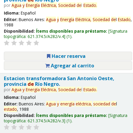
por
Agua
y
Energía
Eléctrica,
Sociedad
de
l
Estado
.
Idioma:
Español
Editor:
Buenos Aires:
Agua
y
Energía
Eléctrica,
Sociedad
de
l
Estado
,
1988
Disponibilidad:
Ítems disponibles para préstamo:
Signatura
topográfica:
621.374.5/A282/v.4
(1).
Hacer reserva
Agregar al carrito
Estacion transformadora San Antonio Oeste,
provincia
de
Río Negro.
por
Agua
y
Energía
Eléctrica,
Sociedad
de
l
Estado
.
Idioma:
Español
Editor:
Buenos Aires:
Agua
y
energía
eléctrica,
sociedad
de
l
estado
, 1988
Disponibilidad:
Ítems disponibles para préstamo:
Signatura
topográfica:
621.374.5/A282/v.3
(1).