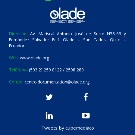
Dirección:
Av. Mariscal Antonio José de Sucre N58-63 y
Fernández Salvador Edif. Olade – San Carlos, Quito –
Ecuador.
Web:
www.olade.org
Teléfono:
(593 2) 259 8122 / 2598 280
Correo:
centro.documentacion@olade.org
Tweets by cubemediaco