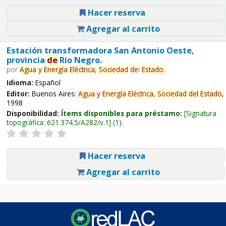
Hacer reserva
Agregar al carrito
Estación transformadora San Antonio Oeste,
provincia
de
Río Negro.
por
Agua
y
Energía
Eléctrica,
Sociedad
de
l
Estado
.
Idioma:
Español
Editor:
Buenos Aires:
Agua
y
Energía
Eléctrica,
Sociedad
de
l
Estado
,
1998
Disponibilidad:
Ítems disponibles para préstamo:
Signatura
topográfica:
621.374.5/A282/v.1
(1).
Hacer reserva
Agregar al carrito