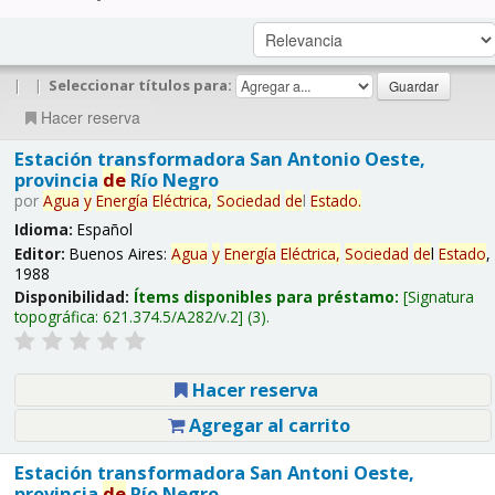
|
|
Seleccionar títulos para:
Hacer reserva
Estación transformadora San Antonio Oeste,
provincia
de
Río Negro
por
Agua
y
Energía
Eléctrica,
Sociedad
de
l
Estado
.
Idioma:
Español
Editor:
Buenos Aires:
Agua
y
Energía
Eléctrica,
Sociedad
de
l
Estado
,
1988
Disponibilidad:
Ítems disponibles para préstamo:
Signatura
topográfica:
621.374.5/A282/v.2
(3).
Hacer reserva
Agregar al carrito
Estación transformadora San Antoni Oeste,
provincia
de
Río Negro