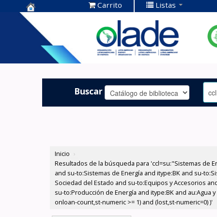
Carrito
Listas
Centro de
Documentación
OLADE -
Buscar
Inicio
›
Resultados de la búsqueda para 'ccl=su:"Sistemas de E
and su-to:Sistemas de Energía and itype:BK and su-to:Si
Sociedad del Estado and su-to:Equipos y Accesorios and 
su-to:Producción de Energía and itype:BK and au:Agua y E
onloan-count,st-numeric >= 1) and (lost,st-numeric=0) )'