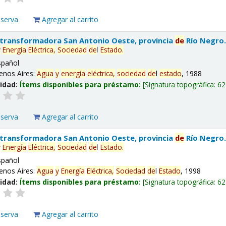
eserva
Agregar al carrito
 transformadora San Antonio Oeste, provincia
de
Río Negro
y
Energía
Eléctrica,
Sociedad
de
l
Estado
.
spañol
enos Aires:
Agua
y
energía
eléctrica,
sociedad
de
l
estado
, 1988
lidad:
Ítems disponibles para préstamo:
Signatura topográfica:
62
eserva
Agregar al carrito
 transformadora San Antonio Oeste, provincia
de
Río Negro
y
Energía
Eléctrica,
Sociedad
de
l
Estado
.
spañol
enos Aires:
Agua
y
Energía
Eléctrica,
Sociedad
de
l
Estado
, 1998
lidad:
Ítems disponibles para préstamo:
Signatura topográfica:
62
eserva
Agregar al carrito