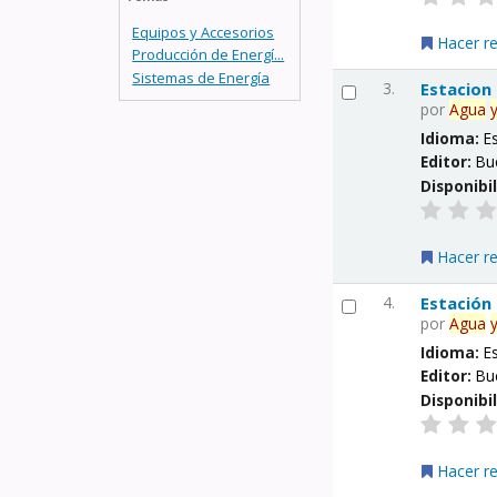
Equipos y Accesorios
Hacer r
Producción de Energí...
Sistemas de Energía
3.
Estacion
por
Agua
Idioma:
E
Editor:
Bu
Disponibi
Hacer r
4.
Estación
por
Agua
Idioma:
E
Editor:
Bu
Disponibi
Hacer r