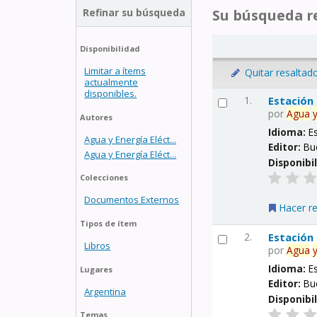
Refinar su búsqueda
Su búsqueda re
Disponibilidad
Limitar a ítems
Quitar resaltad
actualmente
disponibles.
1.
Estación
por
Agua
Autores
Idioma:
E
Agua y Energía Eléct...
Editor:
Bu
Agua y Energía Eléct...
Disponibi
Colecciones
Documentos Externos
Hacer r
Tipos de ítem
2.
Estación
Libros
por
Agua
Idioma:
E
Lugares
Editor:
Bu
Argentina
Disponibi
Temas