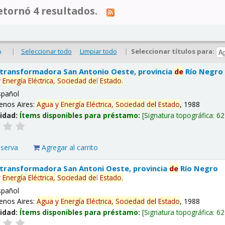
tornó 4 resultados.
|
Seleccionar todo
Limpiar todo
|
Seleccionar títulos para:
o
 transformadora San Antonio Oeste, provincia
de
Río Negro
y
Energía
Eléctrica,
Sociedad
de
l
Estado
.
spañol
enos Aires:
Agua
y
Energía
Eléctrica,
Sociedad
de
l
Estado
, 1988
lidad:
Ítems disponibles para préstamo:
Signatura topográfica:
62
eserva
Agregar al carrito
 transformadora San Antoni Oeste, provincia
de
Río Negro
y
Energía
Eléctrica,
Sociedad
de
l
Estado
.
spañol
enos Aires:
Agua
y
Energía
Eléctrica,
Sociedad
de
l
Estado
, 1988
lidad:
Ítems disponibles para préstamo:
Signatura topográfica:
62