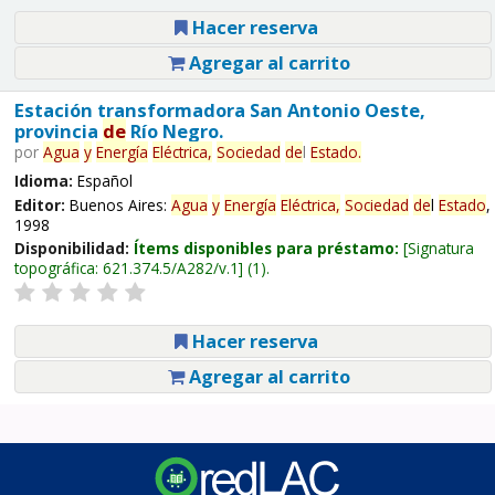
Hacer reserva
Agregar al carrito
Estación transformadora San Antonio Oeste,
provincia
de
Río Negro.
por
Agua
y
Energía
Eléctrica,
Sociedad
de
l
Estado
.
Idioma:
Español
Editor:
Buenos Aires:
Agua
y
Energía
Eléctrica,
Sociedad
de
l
Estado
,
1998
Disponibilidad:
Ítems disponibles para préstamo:
Signatura
topográfica:
621.374.5/A282/v.1
(1).
Hacer reserva
Agregar al carrito