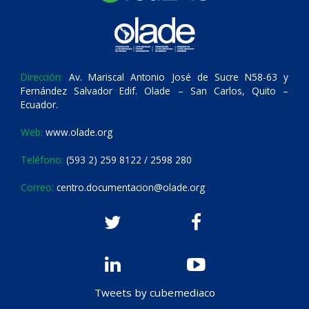
Dirección:
Av. Mariscal Antonio José de Sucre N58-63 y
Fernández Salvador Edif. Olade – San Carlos, Quito –
Ecuador.
Web:
www.olade.org
Teléfono:
(593 2) 259 8122 / 2598 280
Correo:
centro.documentacion@olade.org
Tweets by cubemediaco