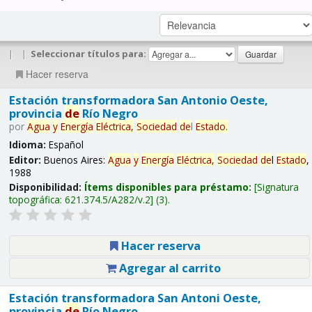
|
|
Seleccionar títulos para:
Hacer reserva
Estación transformadora San Antonio Oeste,
provincia
de
Río Negro
por
Agua
y
Energía
Eléctrica,
Sociedad
de
l
Estado
.
Idioma:
Español
Editor:
Buenos Aires:
Agua
y
Energía
Eléctrica,
Sociedad
de
l
Estado
,
1988
Disponibilidad:
Ítems disponibles para préstamo:
Signatura
topográfica:
621.374.5/A282/v.2
(3).
Hacer reserva
Agregar al carrito
Estación transformadora San Antoni Oeste,
provincia
de
Río Negro