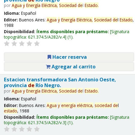
por
Agua
y
Energía
Eléctrica,
Sociedad
de
l
Estado
.
Idioma:
Español
Editor:
Buenos Aires:
Agua
y
Energía
Eléctrica,
Sociedad
de
l
Estado
,
1988
Disponibilidad:
Ítems disponibles para préstamo:
Signatura
topográfica:
621.374.5/A282/v.4
(1).
Hacer reserva
Agregar al carrito
Estacion transformadora San Antonio Oeste,
provincia
de
Río Negro.
por
Agua
y
Energía
Eléctrica,
Sociedad
de
l
Estado
.
Idioma:
Español
Editor:
Buenos Aires:
Agua
y
energía
eléctrica,
sociedad
de
l
estado
, 1988
Disponibilidad:
Ítems disponibles para préstamo:
Signatura
topográfica:
621.374.5/A282/v.3
(1).