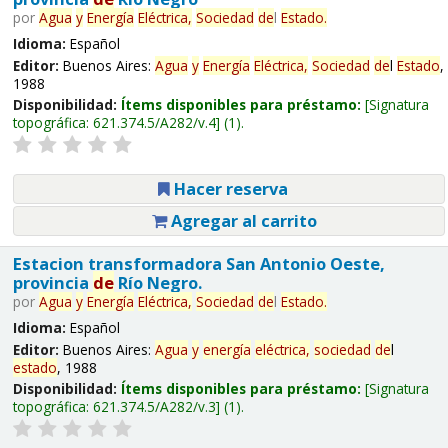
por
Agua
y
Energía
Eléctrica,
Sociedad
de
l
Estado
.
Idioma:
Español
Editor:
Buenos Aires:
Agua
y
Energía
Eléctrica,
Sociedad
de
l
Estado
,
1988
Disponibilidad:
Ítems disponibles para préstamo:
Signatura
topográfica:
621.374.5/A282/v.4
(1).
Hacer reserva
Agregar al carrito
Estacion transformadora San Antonio Oeste,
provincia
de
Río Negro.
por
Agua
y
Energía
Eléctrica,
Sociedad
de
l
Estado
.
Idioma:
Español
Editor:
Buenos Aires:
Agua
y
energía
eléctrica,
sociedad
de
l
estado
, 1988
Disponibilidad:
Ítems disponibles para préstamo:
Signatura
topográfica:
621.374.5/A282/v.3
(1).