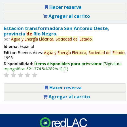
Hacer reserva
Agregar al carrito
Estación transformadora San Antonio Oeste,
provincia
de
Río Negro.
por
Agua
y
Energía
Eléctrica,
Sociedad
de
l
Estado
.
Idioma:
Español
Editor:
Buenos Aires:
Agua
y
Energía
Eléctrica,
Sociedad
de
l
Estado
,
1998
Disponibilidad:
Ítems disponibles para préstamo:
Signatura
topográfica:
621.374.5/A282/v.1
(1).
Hacer reserva
Agregar al carrito