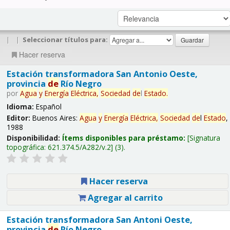
|
|
Seleccionar títulos para:
Hacer reserva
Estación transformadora San Antonio Oeste,
provincia
de
Río Negro
por
Agua
y
Energía
Eléctrica,
Sociedad
de
l
Estado
.
Idioma:
Español
Editor:
Buenos Aires:
Agua
y
Energía
Eléctrica,
Sociedad
de
l
Estado
,
1988
Disponibilidad:
Ítems disponibles para préstamo:
Signatura
topográfica:
621.374.5/A282/v.2
(3).
Hacer reserva
Agregar al carrito
Estación transformadora San Antoni Oeste,
provincia
de
Río Negro