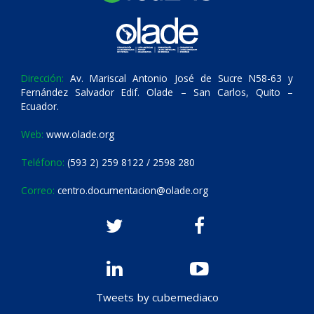
Dirección:
Av. Mariscal Antonio José de Sucre N58-63 y
Fernández Salvador Edif. Olade – San Carlos, Quito –
Ecuador.
Web:
www.olade.org
Teléfono:
(593 2) 259 8122 / 2598 280
Correo:
centro.documentacion@olade.org
Tweets by cubemediaco