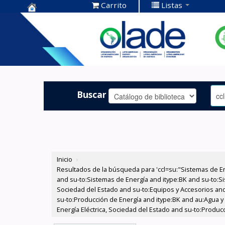
Carrito
Listas
Centro de
Documentación
OLADE -
Buscar
Inicio
›
Resultados de la búsqueda para 'ccl=su:"Sistemas de E
and su-to:Sistemas de Energía and itype:BK and su-to:Si
Sociedad del Estado and su-to:Equipos y Accesorios and 
su-to:Producción de Energía and itype:BK and au:Agua y
Energía Eléctrica, Sociedad del Estado and su-to:Produc