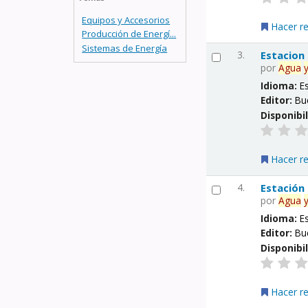
Equipos y Accesorios
Hacer r
Producción de Energí...
Sistemas de Energía
3.
Estacion
por
Agua
Idioma:
E
Editor:
Bu
Disponibi
Hacer r
4.
Estación
por
Agua
Idioma:
E
Editor:
Bu
Disponibi
Hacer r