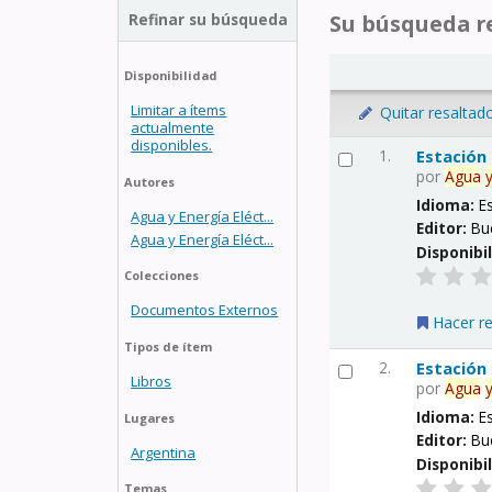
Refinar su búsqueda
Su búsqueda re
Disponibilidad
Limitar a ítems
Quitar resaltad
actualmente
disponibles.
1.
Estación
por
Agua
Autores
Idioma:
E
Agua y Energía Eléct...
Editor:
Bu
Agua y Energía Eléct...
Disponibi
Colecciones
Documentos Externos
Hacer r
Tipos de ítem
2.
Estación
Libros
por
Agua
Idioma:
E
Lugares
Editor:
Bu
Argentina
Disponibi
Temas