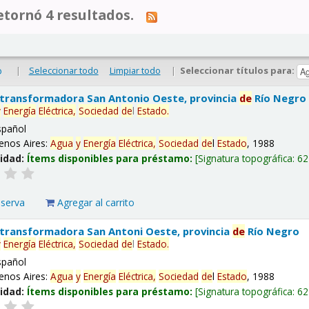
tornó 4 resultados.
|
Seleccionar todo
Limpiar todo
|
Seleccionar títulos para:
o
 transformadora San Antonio Oeste, provincia
de
Río Negro
y
Energía
Eléctrica,
Sociedad
de
l
Estado
.
spañol
enos Aires:
Agua
y
Energía
Eléctrica,
Sociedad
de
l
Estado
, 1988
lidad:
Ítems disponibles para préstamo:
Signatura topográfica:
62
eserva
Agregar al carrito
 transformadora San Antoni Oeste, provincia
de
Río Negro
y
Energía
Eléctrica,
Sociedad
de
l
Estado
.
spañol
enos Aires:
Agua
y
Energía
Eléctrica,
Sociedad
de
l
Estado
, 1988
lidad:
Ítems disponibles para préstamo:
Signatura topográfica:
62