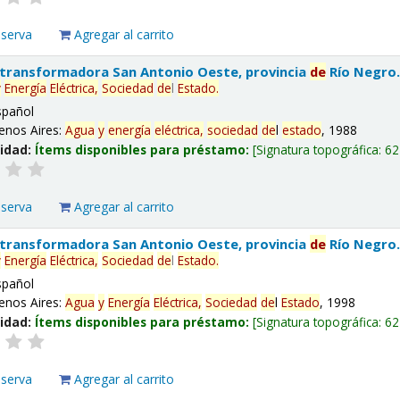
eserva
Agregar al carrito
 transformadora San Antonio Oeste, provincia
de
Río Negro
y
Energía
Eléctrica,
Sociedad
de
l
Estado
.
spañol
enos Aires:
Agua
y
energía
eléctrica,
sociedad
de
l
estado
, 1988
lidad:
Ítems disponibles para préstamo:
Signatura topográfica:
62
eserva
Agregar al carrito
 transformadora San Antonio Oeste, provincia
de
Río Negro
y
Energía
Eléctrica,
Sociedad
de
l
Estado
.
spañol
enos Aires:
Agua
y
Energía
Eléctrica,
Sociedad
de
l
Estado
, 1998
lidad:
Ítems disponibles para préstamo:
Signatura topográfica:
62
eserva
Agregar al carrito