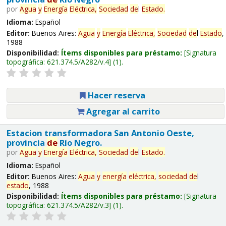
por
Agua
y
Energía
Eléctrica,
Sociedad
de
l
Estado
.
Idioma:
Español
Editor:
Buenos Aires:
Agua
y
Energía
Eléctrica,
Sociedad
de
l
Estado
,
1988
Disponibilidad:
Ítems disponibles para préstamo:
Signatura
topográfica:
621.374.5/A282/v.4
(1).
Hacer reserva
Agregar al carrito
Estacion transformadora San Antonio Oeste,
provincia
de
Río Negro.
por
Agua
y
Energía
Eléctrica,
Sociedad
de
l
Estado
.
Idioma:
Español
Editor:
Buenos Aires:
Agua
y
energía
eléctrica,
sociedad
de
l
estado
, 1988
Disponibilidad:
Ítems disponibles para préstamo:
Signatura
topográfica:
621.374.5/A282/v.3
(1).