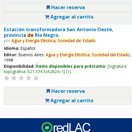
Hacer reserva
Agregar al carrito
Estación transformadora San Antonio Oeste,
provincia
de
Río Negro.
por
Agua
y
Energía
Eléctrica,
Sociedad
de
l
Estado
.
Idioma:
Español
Editor:
Buenos Aires:
Agua
y
Energía
Eléctrica,
Sociedad
de
l
Estado
,
1998
Disponibilidad:
Ítems disponibles para préstamo:
Signatura
topográfica:
621.374.5/A282/v.1
(1).
Hacer reserva
Agregar al carrito