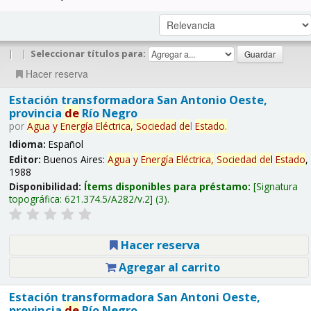
|
|
Seleccionar títulos para:
Hacer reserva
Estación transformadora San Antonio Oeste,
provincia
de
Río Negro
por
Agua
y
Energía
Eléctrica,
Sociedad
de
l
Estado
.
Idioma:
Español
Editor:
Buenos Aires:
Agua
y
Energía
Eléctrica,
Sociedad
de
l
Estado
,
1988
Disponibilidad:
Ítems disponibles para préstamo:
Signatura
topográfica:
621.374.5/A282/v.2
(3).
Hacer reserva
Agregar al carrito
Estación transformadora San Antoni Oeste,
provincia
de
Río Negro