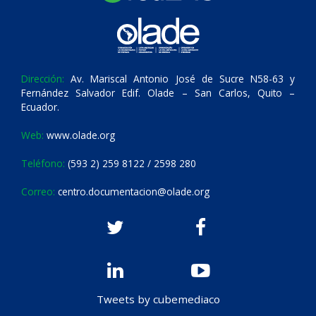
Dirección:
Av. Mariscal Antonio José de Sucre N58-63 y
Fernández Salvador Edif. Olade – San Carlos, Quito –
Ecuador.
Web:
www.olade.org
Teléfono:
(593 2) 259 8122 / 2598 280
Correo:
centro.documentacion@olade.org
Tweets by cubemediaco