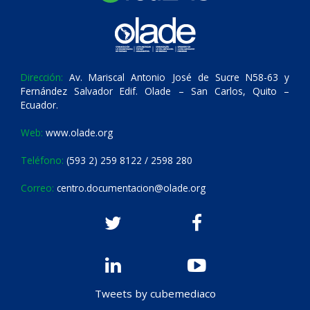
Dirección:
Av. Mariscal Antonio José de Sucre N58-63 y
Fernández Salvador Edif. Olade – San Carlos, Quito –
Ecuador.
Web:
www.olade.org
Teléfono:
(593 2) 259 8122 / 2598 280
Correo:
centro.documentacion@olade.org
Tweets by cubemediaco