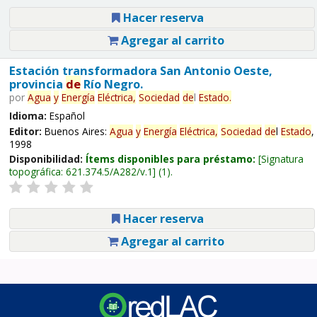
Hacer reserva
Agregar al carrito
Estación transformadora San Antonio Oeste,
provincia
de
Río Negro.
por
Agua
y
Energía
Eléctrica,
Sociedad
de
l
Estado
.
Idioma:
Español
Editor:
Buenos Aires:
Agua
y
Energía
Eléctrica,
Sociedad
de
l
Estado
,
1998
Disponibilidad:
Ítems disponibles para préstamo:
Signatura
topográfica:
621.374.5/A282/v.1
(1).
Hacer reserva
Agregar al carrito