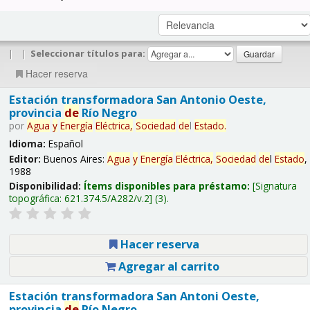
|
|
Seleccionar títulos para:
Hacer reserva
Estación transformadora San Antonio Oeste,
provincia
de
Río Negro
por
Agua
y
Energía
Eléctrica,
Sociedad
de
l
Estado
.
Idioma:
Español
Editor:
Buenos Aires:
Agua
y
Energía
Eléctrica,
Sociedad
de
l
Estado
,
1988
Disponibilidad:
Ítems disponibles para préstamo:
Signatura
topográfica:
621.374.5/A282/v.2
(3).
Hacer reserva
Agregar al carrito
Estación transformadora San Antoni Oeste,
provincia
de
Río Negro