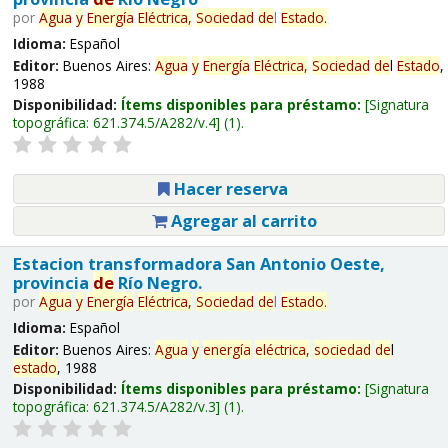
por
Agua
y
Energía
Eléctrica,
Sociedad
de
l
Estado
.
Idioma:
Español
Editor:
Buenos Aires:
Agua
y
Energía
Eléctrica,
Sociedad
de
l
Estado
,
1988
Disponibilidad:
Ítems disponibles para préstamo:
Signatura
topográfica:
621.374.5/A282/v.4
(1).
Hacer reserva
Agregar al carrito
Estacion transformadora San Antonio Oeste,
provincia
de
Río Negro.
por
Agua
y
Energía
Eléctrica,
Sociedad
de
l
Estado
.
Idioma:
Español
Editor:
Buenos Aires:
Agua
y
energía
eléctrica,
sociedad
de
l
estado
, 1988
Disponibilidad:
Ítems disponibles para préstamo:
Signatura
topográfica:
621.374.5/A282/v.3
(1).