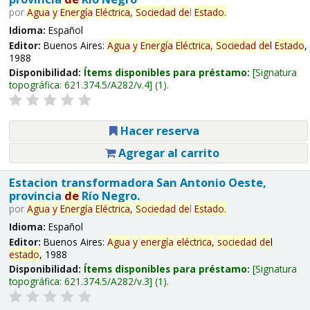
por
Agua
y
Energía
Eléctrica,
Sociedad
de
l
Estado
.
Idioma:
Español
Editor:
Buenos Aires:
Agua
y
Energía
Eléctrica,
Sociedad
de
l
Estado
,
1988
Disponibilidad:
Ítems disponibles para préstamo:
Signatura
topográfica:
621.374.5/A282/v.4
(1).
Hacer reserva
Agregar al carrito
Estacion transformadora San Antonio Oeste,
provincia
de
Río Negro.
por
Agua
y
Energía
Eléctrica,
Sociedad
de
l
Estado
.
Idioma:
Español
Editor:
Buenos Aires:
Agua
y
energía
eléctrica,
sociedad
de
l
estado
, 1988
Disponibilidad:
Ítems disponibles para préstamo:
Signatura
topográfica:
621.374.5/A282/v.3
(1).