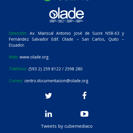
Dirección:
Av. Mariscal Antonio José de Sucre N58-63 y
Fernández Salvador Edif. Olade – San Carlos, Quito –
Ecuador.
Web:
www.olade.org
Teléfono:
(593 2) 259 8122 / 2598 280
Correo:
centro.documentacion@olade.org
Tweets by cubemediaco