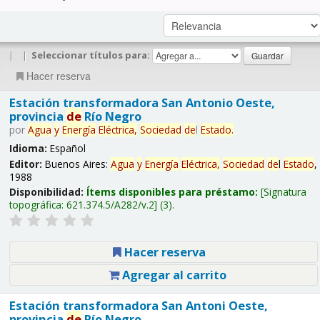
|
|
Seleccionar títulos para:
Hacer reserva
Estación transformadora San Antonio Oeste,
provincia
de
Río Negro
por
Agua
y
Energía
Eléctrica,
Sociedad
de
l
Estado
.
Idioma:
Español
Editor:
Buenos Aires:
Agua
y
Energía
Eléctrica,
Sociedad
de
l
Estado
,
1988
Disponibilidad:
Ítems disponibles para préstamo:
Signatura
topográfica:
621.374.5/A282/v.2
(3).
Hacer reserva
Agregar al carrito
Estación transformadora San Antoni Oeste,
provincia
de
Río Negro