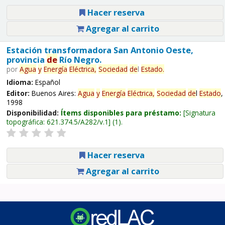
Hacer reserva
Agregar al carrito
Estación transformadora San Antonio Oeste,
provincia
de
Río Negro.
por
Agua
y
Energía
Eléctrica,
Sociedad
de
l
Estado
.
Idioma:
Español
Editor:
Buenos Aires:
Agua
y
Energía
Eléctrica,
Sociedad
de
l
Estado
,
1998
Disponibilidad:
Ítems disponibles para préstamo:
Signatura
topográfica:
621.374.5/A282/v.1
(1).
Hacer reserva
Agregar al carrito