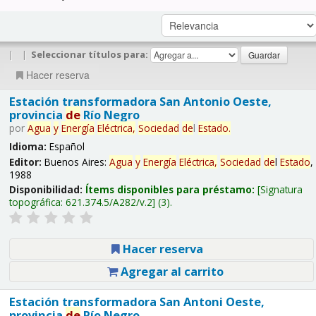
|
|
Seleccionar títulos para:
Hacer reserva
Estación transformadora San Antonio Oeste,
provincia
de
Río Negro
por
Agua
y
Energía
Eléctrica,
Sociedad
de
l
Estado
.
Idioma:
Español
Editor:
Buenos Aires:
Agua
y
Energía
Eléctrica,
Sociedad
de
l
Estado
,
1988
Disponibilidad:
Ítems disponibles para préstamo:
Signatura
topográfica:
621.374.5/A282/v.2
(3).
Hacer reserva
Agregar al carrito
Estación transformadora San Antoni Oeste,
provincia
de
Río Negro