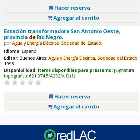
Hacer reserva
Agregar al carrito
Estación transformadora San Antonio Oeste,
provincia
de
Río Negro.
por
Agua
y
Energía
Eléctrica,
Sociedad
de
l
Estado
.
Idioma:
Español
Editor:
Buenos Aires:
Agua
y
Energía
Eléctrica,
Sociedad
de
l
Estado
,
1998
Disponibilidad:
Ítems disponibles para préstamo:
Signatura
topográfica:
621.374.5/A282/v.1
(1).
Hacer reserva
Agregar al carrito