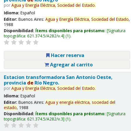
por
Agua
y
Energía
Eléctrica,
Sociedad
de
l
Estado
.
Idioma:
Español
Editor:
Buenos Aires:
Agua
y
Energía
Eléctrica,
Sociedad
de
l
Estado
,
1988
Disponibilidad:
Ítems disponibles para préstamo:
Signatura
topográfica:
621.374.5/A282/v.4
(1).
Hacer reserva
Agregar al carrito
Estacion transformadora San Antonio Oeste,
provincia
de
Río Negro.
por
Agua
y
Energía
Eléctrica,
Sociedad
de
l
Estado
.
Idioma:
Español
Editor:
Buenos Aires:
Agua
y
energía
eléctrica,
sociedad
de
l
estado
, 1988
Disponibilidad:
Ítems disponibles para préstamo:
Signatura
topográfica:
621.374.5/A282/v.3
(1).