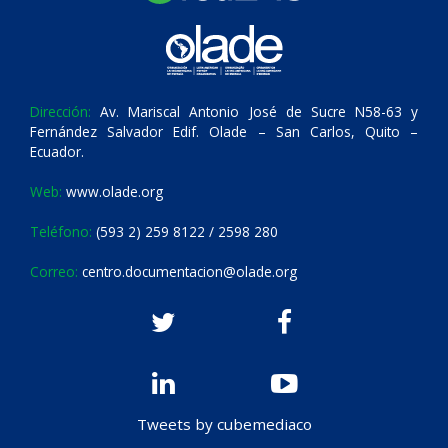
Dirección:
Av. Mariscal Antonio José de Sucre N58-63 y
Fernández Salvador Edif. Olade – San Carlos, Quito –
Ecuador.
Web:
www.olade.org
Teléfono:
(593 2) 259 8122 / 2598 280
Correo:
centro.documentacion@olade.org
Tweets by cubemediaco