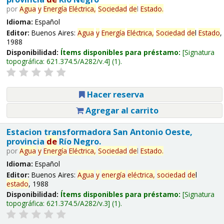
por
Agua
y
Energía
Eléctrica,
Sociedad
de
l
Estado
.
Idioma:
Español
Editor:
Buenos Aires:
Agua
y
Energía
Eléctrica,
Sociedad
de
l
Estado
,
1988
Disponibilidad:
Ítems disponibles para préstamo:
Signatura
topográfica:
621.374.5/A282/v.4
(1).
Hacer reserva
Agregar al carrito
Estacion transformadora San Antonio Oeste,
provincia
de
Río Negro.
por
Agua
y
Energía
Eléctrica,
Sociedad
de
l
Estado
.
Idioma:
Español
Editor:
Buenos Aires:
Agua
y
energía
eléctrica,
sociedad
de
l
estado
, 1988
Disponibilidad:
Ítems disponibles para préstamo:
Signatura
topográfica:
621.374.5/A282/v.3
(1).