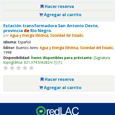
Hacer reserva
Agregar al carrito
Estación transformadora San Antonio Oeste,
provincia
de
Río Negro.
por
Agua
y
Energía
Eléctrica,
Sociedad
de
l
Estado
.
Idioma:
Español
Editor:
Buenos Aires:
Agua
y
Energía
Eléctrica,
Sociedad
de
l
Estado
,
1998
Disponibilidad:
Ítems disponibles para préstamo:
Signatura
topográfica:
621.374.5/A282/v.1
(1).
Hacer reserva
Agregar al carrito