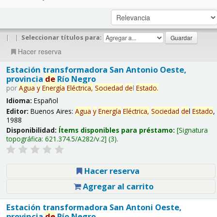
|
|
Seleccionar títulos para:
Hacer reserva
Estación transformadora San Antonio Oeste,
provincia
de
Río Negro
por
Agua
y
Energía
Eléctrica,
Sociedad
de
l
Estado
.
Idioma:
Español
Editor:
Buenos Aires:
Agua
y
Energía
Eléctrica,
Sociedad
de
l
Estado
,
1988
Disponibilidad:
Ítems disponibles para préstamo:
Signatura
topográfica:
621.374.5/A282/v.2
(3).
Hacer reserva
Agregar al carrito
Estación transformadora San Antoni Oeste,
provincia
de
Río Negro