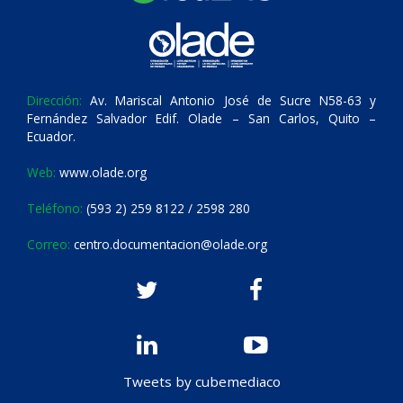
Dirección:
Av. Mariscal Antonio José de Sucre N58-63 y
Fernández Salvador Edif. Olade – San Carlos, Quito –
Ecuador.
Web:
www.olade.org
Teléfono:
(593 2) 259 8122 / 2598 280
Correo:
centro.documentacion@olade.org
Tweets by cubemediaco