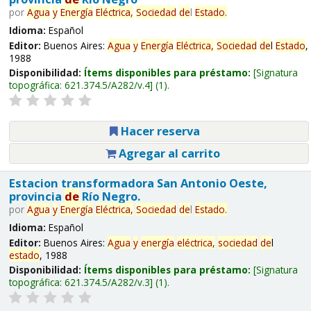
por
Agua
y
Energía
Eléctrica,
Sociedad
de
l
Estado
.
Idioma:
Español
Editor:
Buenos Aires:
Agua
y
Energía
Eléctrica,
Sociedad
de
l
Estado
,
1988
Disponibilidad:
Ítems disponibles para préstamo:
Signatura
topográfica:
621.374.5/A282/v.4
(1).
Hacer reserva
Agregar al carrito
Estacion transformadora San Antonio Oeste,
provincia
de
Río Negro.
por
Agua
y
Energía
Eléctrica,
Sociedad
de
l
Estado
.
Idioma:
Español
Editor:
Buenos Aires:
Agua
y
energía
eléctrica,
sociedad
de
l
estado
, 1988
Disponibilidad:
Ítems disponibles para préstamo:
Signatura
topográfica:
621.374.5/A282/v.3
(1).