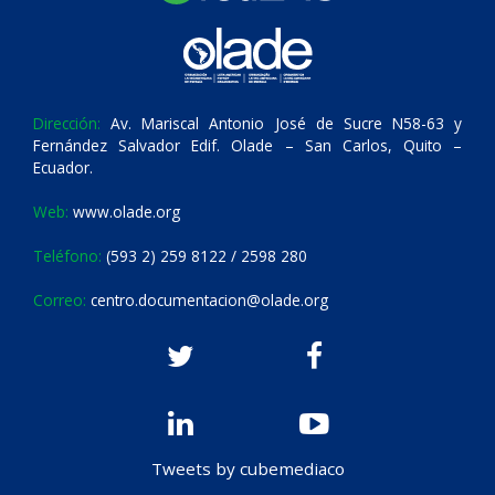
Dirección:
Av. Mariscal Antonio José de Sucre N58-63 y
Fernández Salvador Edif. Olade – San Carlos, Quito –
Ecuador.
Web:
www.olade.org
Teléfono:
(593 2) 259 8122 / 2598 280
Correo:
centro.documentacion@olade.org
Tweets by cubemediaco