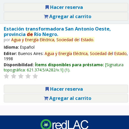
Hacer reserva
Agregar al carrito
Estación transformadora San Antonio Oeste,
provincia
de
Río Negro.
por
Agua
y
Energía
Eléctrica,
Sociedad
de
l
Estado
.
Idioma:
Español
Editor:
Buenos Aires:
Agua
y
Energía
Eléctrica,
Sociedad
de
l
Estado
,
1998
Disponibilidad:
Ítems disponibles para préstamo:
Signatura
topográfica:
621.374.5/A282/v.1
(1).
Hacer reserva
Agregar al carrito