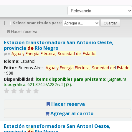
|
|
Seleccionar títulos para:
Hacer reserva
Estación transformadora San Antonio Oeste,
provincia
de
Río Negro
por
Agua
y
Energía
Eléctrica,
Sociedad
de
l
Estado
.
Idioma:
Español
Editor:
Buenos Aires:
Agua
y
Energía
Eléctrica,
Sociedad
de
l
Estado
,
1988
Disponibilidad:
Ítems disponibles para préstamo:
Signatura
topográfica:
621.374.5/A282/v.2
(3).
Hacer reserva
Agregar al carrito
Estación transformadora San Antoni Oeste,
provincia
de
Río Negro