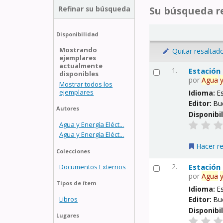
Refinar su búsqueda
Su búsqueda re
Disponibilidad
Mostrando
Quitar resaltad
ejemplares
actualmente
1.
Estación
disponibles
por
Agua
Mostrar todos los
ejemplares
Idioma:
E
Editor:
Bu
Autores
Disponibi
Agua y Energía Eléct...
Agua y Energía Eléct...
Hacer r
Colecciones
2.
Estación
Documentos Externos
por
Agua
Tipos de ítem
Idioma:
E
Libros
Editor:
Bu
Disponibi
Lugares