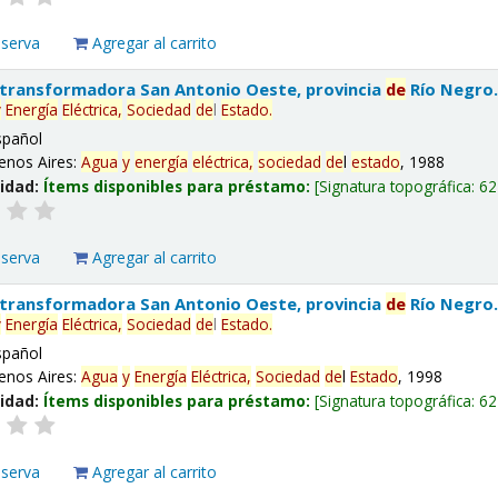
eserva
Agregar al carrito
 transformadora San Antonio Oeste, provincia
de
Río Negro
y
Energía
Eléctrica,
Sociedad
de
l
Estado
.
spañol
enos Aires:
Agua
y
energía
eléctrica,
sociedad
de
l
estado
, 1988
lidad:
Ítems disponibles para préstamo:
Signatura topográfica:
62
eserva
Agregar al carrito
 transformadora San Antonio Oeste, provincia
de
Río Negro
y
Energía
Eléctrica,
Sociedad
de
l
Estado
.
spañol
enos Aires:
Agua
y
Energía
Eléctrica,
Sociedad
de
l
Estado
, 1998
lidad:
Ítems disponibles para préstamo:
Signatura topográfica:
62
eserva
Agregar al carrito