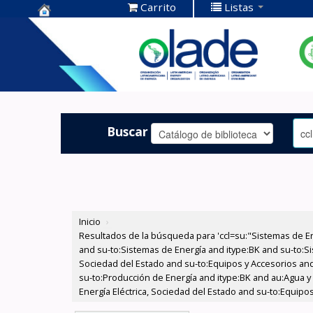
Carrito
Listas
Centro de
Documentación
OLADE -
Buscar
Inicio
›
Resultados de la búsqueda para 'ccl=su:"Sistemas de E
and su-to:Sistemas de Energía and itype:BK and su-to:Si
Sociedad del Estado and su-to:Equipos y Accesorios and 
su-to:Producción de Energía and itype:BK and au:Agua y
Energía Eléctrica, Sociedad del Estado and su-to:Equipo