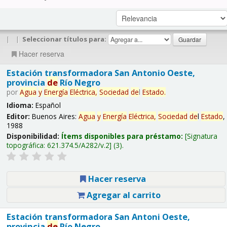
|
|
Seleccionar títulos para:
Hacer reserva
Estación transformadora San Antonio Oeste,
provincia
de
Río Negro
por
Agua
y
Energía
Eléctrica,
Sociedad
de
l
Estado
.
Idioma:
Español
Editor:
Buenos Aires:
Agua
y
Energía
Eléctrica,
Sociedad
de
l
Estado
,
1988
Disponibilidad:
Ítems disponibles para préstamo:
Signatura
topográfica:
621.374.5/A282/v.2
(3).
Hacer reserva
Agregar al carrito
Estación transformadora San Antoni Oeste,
provincia
de
Río Negro