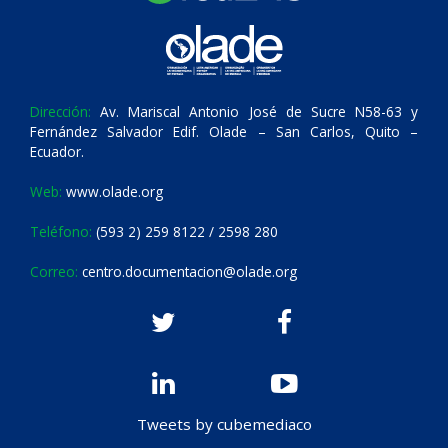
Dirección:
Av. Mariscal Antonio José de Sucre N58-63 y
Fernández Salvador Edif. Olade – San Carlos, Quito –
Ecuador.
Web:
www.olade.org
Teléfono:
(593 2) 259 8122 / 2598 280
Correo:
centro.documentacion@olade.org
Tweets by cubemediaco