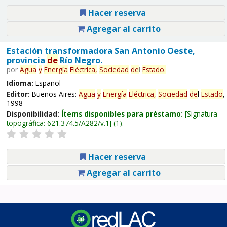
Hacer reserva
Agregar al carrito
Estación transformadora San Antonio Oeste,
provincia
de
Río Negro.
por
Agua
y
Energía
Eléctrica,
Sociedad
de
l
Estado
.
Idioma:
Español
Editor:
Buenos Aires:
Agua
y
Energía
Eléctrica,
Sociedad
de
l
Estado
,
1998
Disponibilidad:
Ítems disponibles para préstamo:
Signatura
topográfica:
621.374.5/A282/v.1
(1).
Hacer reserva
Agregar al carrito