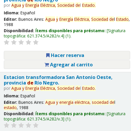
por
Agua
y
Energía
Eléctrica,
Sociedad
de
l
Estado
.
Idioma:
Español
Editor:
Buenos Aires:
Agua
y
Energía
Eléctrica,
Sociedad
de
l
Estado
,
1988
Disponibilidad:
Ítems disponibles para préstamo:
Signatura
topográfica:
621.374.5/A282/v.4
(1).
Hacer reserva
Agregar al carrito
Estacion transformadora San Antonio Oeste,
provincia
de
Río Negro.
por
Agua
y
Energía
Eléctrica,
Sociedad
de
l
Estado
.
Idioma:
Español
Editor:
Buenos Aires:
Agua
y
energía
eléctrica,
sociedad
de
l
estado
, 1988
Disponibilidad:
Ítems disponibles para préstamo:
Signatura
topográfica:
621.374.5/A282/v.3
(1).