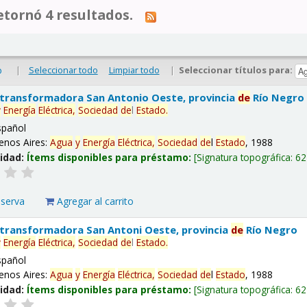
tornó 4 resultados.
|
Seleccionar todo
Limpiar todo
|
Seleccionar títulos para:
o
 transformadora San Antonio Oeste, provincia
de
Río Negro
y
Energía
Eléctrica,
Sociedad
de
l
Estado
.
spañol
enos Aires:
Agua
y
Energía
Eléctrica,
Sociedad
de
l
Estado
, 1988
lidad:
Ítems disponibles para préstamo:
Signatura topográfica:
62
eserva
Agregar al carrito
 transformadora San Antoni Oeste, provincia
de
Río Negro
y
Energía
Eléctrica,
Sociedad
de
l
Estado
.
spañol
enos Aires:
Agua
y
Energía
Eléctrica,
Sociedad
de
l
Estado
, 1988
lidad:
Ítems disponibles para préstamo:
Signatura topográfica:
62