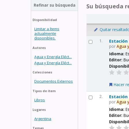
Refinar su búsqueda
Su búsqueda re
Disponibilidad
Limitar a ítems
Quitar resaltad
actualmente
disponibles.
1.
Estación
por
Agua
Autores
Idioma:
E
Agua y Energía Eléct...
Editor:
Bu
Agua y Energía Eléct...
Disponibi
Colecciones
Documentos Externos
Hacer r
Tipos de ítem
2.
Estación
Libros
por
Agua
Idioma:
E
Lugares
Editor:
Bu
Argentina
Disponibi
Temas