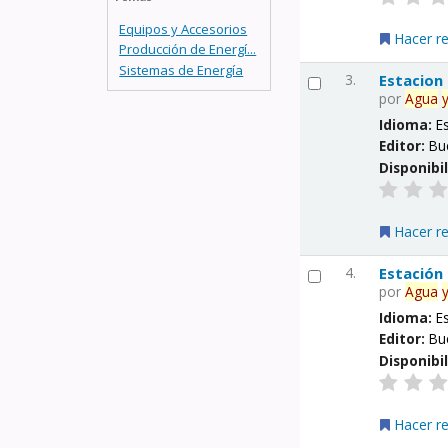
Equipos y Accesorios
Hacer r
Producción de Energí...
Sistemas de Energía
3.
Estacion
por
Agua
Idioma:
E
Editor:
Bu
Disponibi
Hacer r
4.
Estación
por
Agua
Idioma:
E
Editor:
Bu
Disponibi
Hacer r