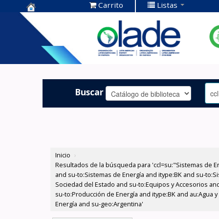
Carrito
Listas
Centro de
Documentación
OLADE -
Buscar
Inicio
›
Resultados de la búsqueda para 'ccl=su:"Sistemas de E
and su-to:Sistemas de Energía and itype:BK and su-to:Si
Sociedad del Estado and su-to:Equipos y Accesorios and 
su-to:Producción de Energía and itype:BK and au:Agua y
Energía and su-geo:Argentina'