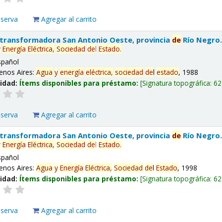
eserva
Agregar al carrito
 transformadora San Antonio Oeste, provincia
de
Río Negro
y
Energía
Eléctrica,
Sociedad
de
l
Estado
.
spañol
enos Aires:
Agua
y
energía
eléctrica,
sociedad
de
l
estado
, 1988
lidad:
Ítems disponibles para préstamo:
Signatura topográfica:
62
eserva
Agregar al carrito
 transformadora San Antonio Oeste, provincia
de
Río Negro
y
Energía
Eléctrica,
Sociedad
de
l
Estado
.
spañol
enos Aires:
Agua
y
Energía
Eléctrica,
Sociedad
de
l
Estado
, 1998
lidad:
Ítems disponibles para préstamo:
Signatura topográfica:
62
eserva
Agregar al carrito