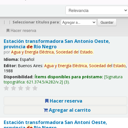
|
|
Seleccionar títulos para:
Hacer reserva
Estación transformadora San Antonio Oeste,
provincia
de
Río Negro
por
Agua
y
Energía
Eléctrica,
Sociedad
de
l
Estado
.
Idioma:
Español
Editor:
Buenos Aires:
Agua
y
Energía
Eléctrica,
Sociedad
de
l
Estado
,
1988
Disponibilidad:
Ítems disponibles para préstamo:
Signatura
topográfica:
621.374.5/A282/v.2
(3).
Hacer reserva
Agregar al carrito
Estación transformadora San Antoni Oeste,
provincia
de
Río Negro