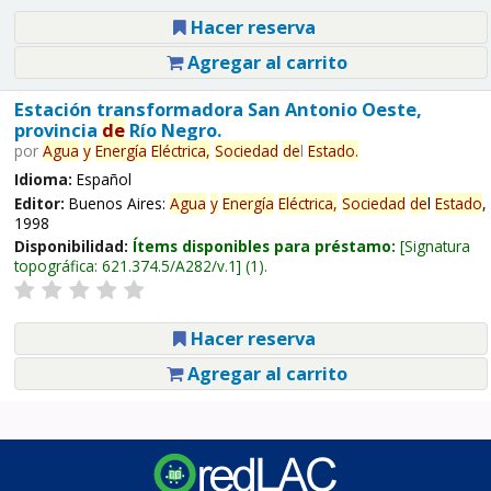
Hacer reserva
Agregar al carrito
Estación transformadora San Antonio Oeste,
provincia
de
Río Negro.
por
Agua
y
Energía
Eléctrica,
Sociedad
de
l
Estado
.
Idioma:
Español
Editor:
Buenos Aires:
Agua
y
Energía
Eléctrica,
Sociedad
de
l
Estado
,
1998
Disponibilidad:
Ítems disponibles para préstamo:
Signatura
topográfica:
621.374.5/A282/v.1
(1).
Hacer reserva
Agregar al carrito