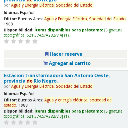
por
Agua
y
Energía
Eléctrica,
Sociedad
de
l
Estado
.
Idioma:
Español
Editor:
Buenos Aires:
Agua
y
Energía
Eléctrica,
Sociedad
de
l
Estado
,
1988
Disponibilidad:
Ítems disponibles para préstamo:
Signatura
topográfica:
621.374.5/A282/v.4
(1).
Hacer reserva
Agregar al carrito
Estacion transformadora San Antonio Oeste,
provincia
de
Río Negro.
por
Agua
y
Energía
Eléctrica,
Sociedad
de
l
Estado
.
Idioma:
Español
Editor:
Buenos Aires:
Agua
y
energía
eléctrica,
sociedad
de
l
estado
, 1988
Disponibilidad:
Ítems disponibles para préstamo:
Signatura
topográfica:
621.374.5/A282/v.3
(1).