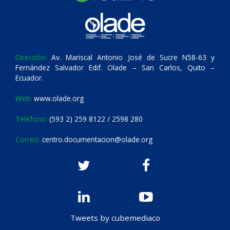
Dirección:
Av. Mariscal Antonio José de Sucre N58-63 y
Fernández Salvador Edif. Olade – San Carlos, Quito –
Ecuador.
Web:
www.olade.org
Teléfono:
(593 2) 259 8122 / 2598 280
Correo:
centro.documentacion@olade.org
Tweets by cubemediaco