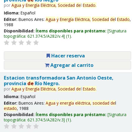
por
Agua
y
Energía
Eléctrica,
Sociedad
de
l
Estado
.
Idioma:
Español
Editor:
Buenos Aires:
Agua
y
Energía
Eléctrica,
Sociedad
de
l
Estado
,
1988
Disponibilidad:
Ítems disponibles para préstamo:
Signatura
topográfica:
621.374.5/A282/v.4
(1).
Hacer reserva
Agregar al carrito
Estacion transformadora San Antonio Oeste,
provincia
de
Río Negro.
por
Agua
y
Energía
Eléctrica,
Sociedad
de
l
Estado
.
Idioma:
Español
Editor:
Buenos Aires:
Agua
y
energía
eléctrica,
sociedad
de
l
estado
, 1988
Disponibilidad:
Ítems disponibles para préstamo:
Signatura
topográfica:
621.374.5/A282/v.3
(1).