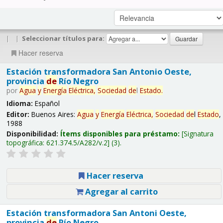
|
|
Seleccionar títulos para:
Hacer reserva
Estación transformadora San Antonio Oeste,
provincia
de
Río Negro
por
Agua
y
Energía
Eléctrica,
Sociedad
de
l
Estado
.
Idioma:
Español
Editor:
Buenos Aires:
Agua
y
Energía
Eléctrica,
Sociedad
de
l
Estado
,
1988
Disponibilidad:
Ítems disponibles para préstamo:
Signatura
topográfica:
621.374.5/A282/v.2
(3).
Hacer reserva
Agregar al carrito
Estación transformadora San Antoni Oeste,
provincia
de
Río Negro