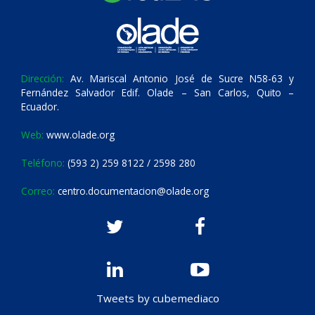
Dirección:
Av. Mariscal Antonio José de Sucre N58-63 y
Fernández Salvador Edif. Olade – San Carlos, Quito –
Ecuador.
Web:
www.olade.org
Teléfono:
(593 2) 259 8122 / 2598 280
Correo:
centro.documentacion@olade.org
Tweets by cubemediaco