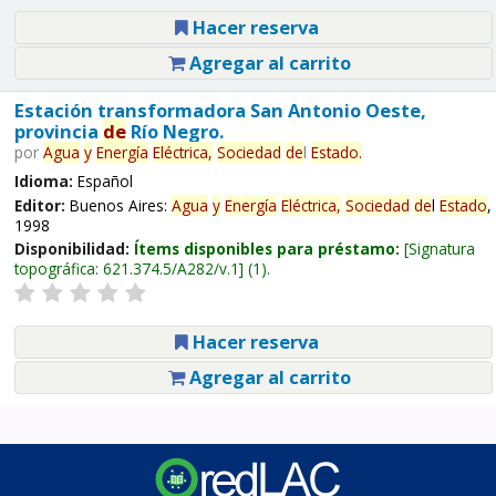
Hacer reserva
Agregar al carrito
Estación transformadora San Antonio Oeste,
provincia
de
Río Negro.
por
Agua
y
Energía
Eléctrica,
Sociedad
de
l
Estado
.
Idioma:
Español
Editor:
Buenos Aires:
Agua
y
Energía
Eléctrica,
Sociedad
de
l
Estado
,
1998
Disponibilidad:
Ítems disponibles para préstamo:
Signatura
topográfica:
621.374.5/A282/v.1
(1).
Hacer reserva
Agregar al carrito